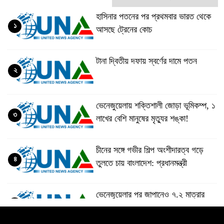
হাসিনার পতনের পর প্রথমবার ভারত থেকে
১
আসছে ট্রেনের কোচ
টানা দ্বিতীয় দফায় স্বর্ণের দামে পতন
২
ভেনেজুয়েলায় শক্তিশালী জোড়া ভূমিকম্প, ১
৩
লাখের বেশি মানুষের মৃত্যুর শঙ্কা!
চীনের সঙ্গে গভীর শিল্প অংশীদারত্ব গড়ে
৪
তুলতে চায় বাংলাদেশ: প্রধানমন্ত্রী
ভেনেজুয়েলার পর জাপানেও ৭.২ মাত্রার
৫
শক্তিশালী ভূমিকম্প