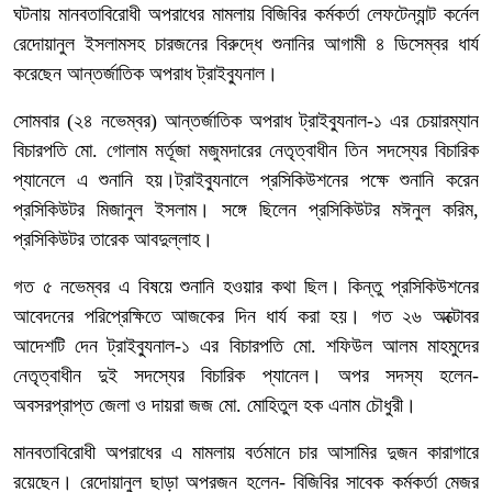
ঘটনায় মানবতাবিরোধী অপরাধের মামলায় বিজিবির কর্মকর্তা লেফটেন্যান্ট কর্নেল
রেদোয়ানুল ইসলামসহ চারজনের বিরুদ্ধে শুনানির আগামী ৪ ডিসেম্বর ধার্য
করেছেন আন্তর্জাতিক অপরাধ ট্রাইব্যুনাল।
সোমবার (২৪ নভেম্বর) আন্তর্জাতিক অপরাধ ট্রাইব্যুনাল-১ এর চেয়ারম্যান
বিচারপতি মো. গোলাম মর্তূজা মজুমদারের নেতৃত্বাধীন তিন সদস্যের বিচারিক
প্যানেলে এ শুনানি হয়।ট্রাইব্যুনালে প্রসিকিউশনের পক্ষে শুনানি করেন
প্রসিকিউটর মিজানুল ইসলাম। সঙ্গে ছিলেন প্রসিকিউটর মঈনুল করিম,
প্রসিকিউটর তারেক আবদুল্লাহ।
গত ৫ নভেম্বর এ বিষয়ে শুনানি হওয়ার কথা ছিল। কিন্তু প্রসিকিউশনের
আবেদনের পরিপ্রেক্ষিতে আজকের দিন ধার্য করা হয়। গত ২৬ অক্টোবর
আদেশটি দেন ট্রাইব্যুনাল-১ এর বিচারপতি মো. শফিউল আলম মাহমুদের
নেতৃত্বাধীন দুই সদস্যের বিচারিক প্যানেল। অপর সদস্য হলেন-
অবসরপ্রাপ্ত জেলা ও দায়রা জজ মো. মোহিতুল হক এনাম চৌধুরী।
মানবতাবিরোধী অপরাধের এ মামলায় বর্তমানে চার আসামির দুজন কারাগারে
রয়েছেন। রেদোয়ানুল ছাড়া অপরজন হলেন- বিজিবির সাবেক কর্মকর্তা মেজর