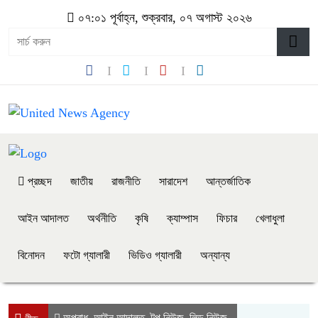
০৭:০১ পূর্বাহ্ন, শুক্রবার, ০৭ অগাস্ট ২০২৬
প্রচ্ছদ
জাতীয়
রাজনীতি
সারাদেশ
আন্তর্জাতিক
আইন আদালত
অর্থনীতি
কৃষি
ক্যাম্পাস
ফিচার
খেলাধুলা
বিনোদন
ফটো গ্যালারী
ভিডিও গ্যালারী
অন্যান্য
অপরাধ
আইন আদালত
টপ নিউজ
লিড নিউজ
,
,
,