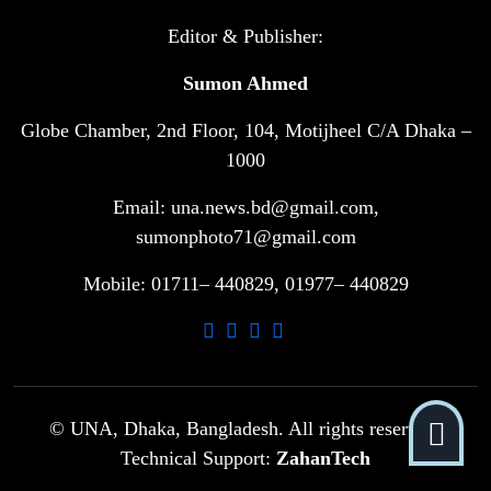
টানা ৩ ম্যাচে গোল ভিনির, ইতিহাস বলছে
Editor & Publisher:
৬
বিশ্বকাপ জিতবে ব্রাজিল
Sumon Ahmed
Globe Chamber, 2nd Floor, 104, Motijheel C/A Dhaka –
সরকারি ৩শ কেজি বই বিক্রির অভিযোগ
৭
মাদ্রাসা সুপারের বিরুদ্ধে
1000
Email: una.news.bd@gmail.com,
গাড়ি বিক্রির পর মালিকানা পরিবর্তনে কঠোর
sumonphoto71@gmail.com
৮
নির্দেশনা
Mobile: 01711– 440829, 01977– 440829
আ.লীগ ও বিএনপির বিরুদ্ধে সমানভাবে
৯
লড়াই চালিয়ে যেতে হবে: নাহিদ
ঢাবিতে মাথায় কাঁঠাল পড়ে মালির মৃত্যু
© UNA, Dhaka, Bangladesh. All rights reserved.
১০
Technical Support:
ZahanTech