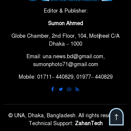
সরকারি ৩শ কেজি বই বিক্রির
Editor & Publisher:
৭
অভিযোগ মাদ্রাসা সুপারের বিরুদ্ধে
Sumon Ahmed
Globe Chamber, 2nd Floor, 104, Motijheel C/A
গাড়ি বিক্রির পর মালিকানা
৮
Dhaka – 1000
পরিবর্তনে কঠোর নির্দেশনা
Email: una.news.bd@gmail.com,
আ.লীগ ও বিএনপির বিরুদ্ধে
sumonphoto71@gmail.com
৯
সমানভাবে লড়াই চালিয়ে যেতে হবে:
Mobile: 01711– 440829, 01977– 440829
নাহিদ
ঢাবিতে মাথায় কাঁঠাল পড়ে মালির
১০
মৃত্যু
© UNA, Dhaka, Bangladesh. All rights reserved.
Technical Support:
ZahanTech