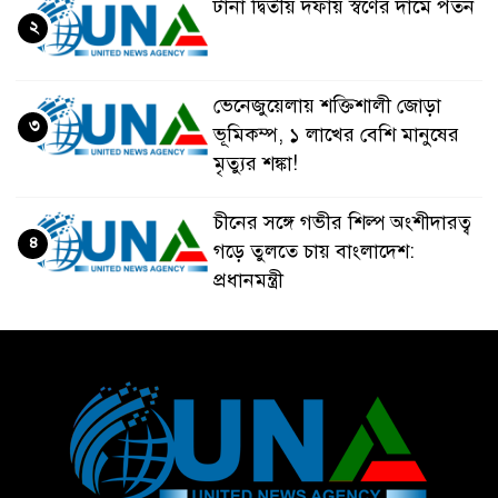
টানা দ্বিতীয় দফায় স্বর্ণের দামে পতন
২
ভেনেজুয়েলায় শক্তিশালী জোড়া
৩
ভূমিকম্প, ১ লাখের বেশি মানুষের
মৃত্যুর শঙ্কা!
চীনের সঙ্গে গভীর শিল্প অংশীদারত্ব
৪
গড়ে তুলতে চায় বাংলাদেশ:
প্রধানমন্ত্রী
ভেনেজুয়েলার পর জাপানেও ৭.২
৫
মাত্রার শক্তিশালী ভূমিকম্প
টানা ৩ ম্যাচে গোল ভিনির, ইতিহাস
৬
বলছে বিশ্বকাপ জিতবে ব্রাজিল