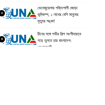
ভেনেজুয়েলায় শক্তিশালী জোড়া
৩
ভূমিকম্প, ১ লাখের বেশি মানুষের
মৃত্যুর শঙ্কা!
চীনের সঙ্গে গভীর শিল্প অংশীদারত্ব
৪
গড়ে তুলতে চায় বাংলাদেশ:
প্রধানমন্ত্রী
ভেনেজুয়েলার পর জাপানেও ৭.২
৫
মাত্রার শক্তিশালী ভূমিকম্প
টানা ৩ ম্যাচে গোল ভিনির, ইতিহাস
৬
বলছে বিশ্বকাপ জিতবে ব্রাজিল