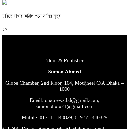
ঢাবিতে মাথায় কাঁঠাল পড়ে মালির মৃত্যু
১০
Editor & Publisher:
Sumon Ahmed
Globe Chamber, 2nd Floor, 104, Motijheel C/A Dhaka –
1000
Email: una.news.bd@gmail.com,
sumonphoto71@gmail.com
Mobile: 01711– 440829, 01977– 440829
© UNA, Dhaka, Bangladesh. All rights reserved.