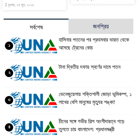
বুধবার, ২৪ জুন, ২০২৬
জনপ্রিয়
সর্বশেষ
হাসিনার পতনের পর প্রথমবার ভারত থেকে
১
আসছে ট্রেনের কোচ
টানা দ্বিতীয় দফায় স্বর্ণের দামে পতন
২
ভেনেজুয়েলায় শক্তিশালী জোড়া ভূমিকম্প, ১
৩
লাখের বেশি মানুষের মৃত্যুর শঙ্কা!
চীনের সঙ্গে গভীর শিল্প অংশীদারত্ব গড়ে
৪
তুলতে চায় বাংলাদেশ: প্রধানমন্ত্রী