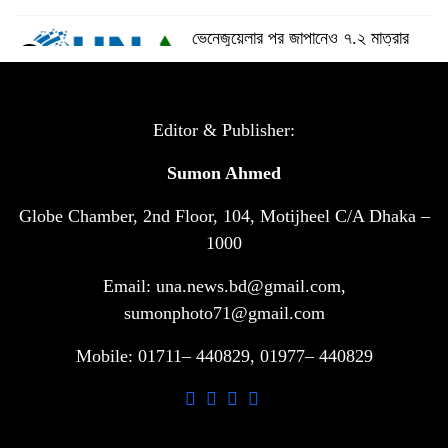
ভেনেজুয়েলার পর জাপানেও ৭.২ মাত্রার
৫
শক্তিশালী ভূমিকম্প
টানা ৩ ম্যাচে গোল ভিনির, ইতিহাস বলছে
Editor & Publisher:
৬
বিশ্বকাপ জিতবে ব্রাজিল
Sumon Ahmed
Globe Chamber, 2nd Floor, 104, Motijheel C/A Dhaka –
সরকারি ৩শ কেজি বই বিক্রির অভিযোগ
৭
মাদ্রাসা সুপারের বিরুদ্ধে
1000
Email: una.news.bd@gmail.com,
গাড়ি বিক্রির পর মালিকানা পরিবর্তনে কঠোর
sumonphoto71@gmail.com
৮
নির্দেশনা
Mobile: 01711– 440829, 01977– 440829
আ.লীগ ও বিএনপির বিরুদ্ধে সমানভাবে
৯
লড়াই চালিয়ে যেতে হবে: নাহিদ