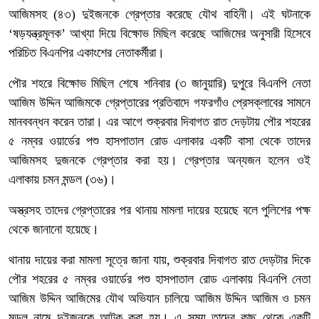
আজিমসহ (৪৩) দুইজনকে গ্রেপ্তার করেছে যৌথ বাহিনী। এই ঘটনাকে
‘ষড়যন্ত্রমূলক’ আখ্যা দিয়ে বিক্ষোভ মিছিল করেছে আজিমের অনুসারী হিসেবে
পরিচিত বিএনপির একাংশের নেতাকর্মীরা।
পৌর শহরে বিক্ষোভ মিছিল শেষে শনিবার (৩ জানুয়ারি) দুপুরে বিএনপি নেতা
আজিম উদ্দিন আজিমকে গ্রেপ্তারের প্রতিবাদে গফরগাঁও প্রেসক্লাবের সামনে
মানববন্ধন করেন তারা। এর আগে শুক্রবার দিবাগত রাত দেড়টায় পৌর শহরের
৫ নম্বর ওয়ার্ডের পশু হাসপাতাল রোড এলাকার একটি বাসা থেকে তাদের
আজিমসহ দুজনকে গ্রেপ্তার করা হয়। গ্রেপ্তার অন্যজন হলেন ওই
এলাকায় চমন মন্ডল (৩৬)।
অস্ত্রসহ তাদের গ্রেপ্তারের পর থানায় মামলা দায়ের হয়েছে বলে পুলিশের পক্ষ
থেকে জানানো হয়েছে।
থানায় দায়ের করা মামলা সূত্রে জানা যায়, শুক্রবার দিবাগত রাত দেড়টার দিকে
পৌর শহরের ৫ নম্বর ওয়ার্ডের পশু হাসপাতাল রোড এলাকায় বিএনপি নেতা
আজিম উদ্দিন আজিমের যৌথ অভিযান চালিয়ে আজিম উদ্দিন আজিম ও চমন
মন্ডল নামে দুইজনকে আটক করা হয়। এ সময় তাদের কাছ থেকে একটি