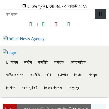
১০:৪২ পূর্বাহ্ন, সোমবার, ০৩ অগাস্ট ২০২৬
প্রচ্ছদ
জাতীয়
রাজনীতি
সারাদেশ
আন্তর্জাতিক
আইন আদালত
অর্থনীতি
কৃষি
ক্যাম্পাস
ফিচার
খেলাধুলা
বিনোদন
ফটো গ্যালারী
ভিডিও গ্যালারী
অন্যান্য
অপরাধ
এক্সক্লুসিভ নিউজ
ময়মনসিংহ বিভাগ
সারাদেশ
,
,
,