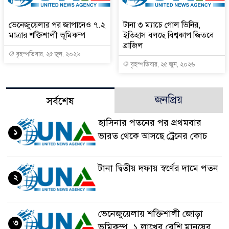
ভেনেজুয়েলার পর জাপানেও ৭.২
টানা ৩ ম্যাচে গোল ভিনির,
মাত্রার শক্তিশালী ভূমিকম্প
ইতিহাস বলছে বিশ্বকাপ জিতবে
ব্রাজিল
বৃহস্পতিবার, ২৫ জুন, ২০২৬
বৃহস্পতিবার, ২৫ জুন, ২০২৬
জনপ্রিয়
সর্বশেষ
হাসিনার পতনের পর প্রথমবার
১
ভারত থেকে আসছে ট্রেনের কোচ
টানা দ্বিতীয় দফায় স্বর্ণের দামে পতন
২
ভেনেজুয়েলায় শক্তিশালী জোড়া
৩
ভূমিকম্প, ১ লাখের বেশি মানুষের