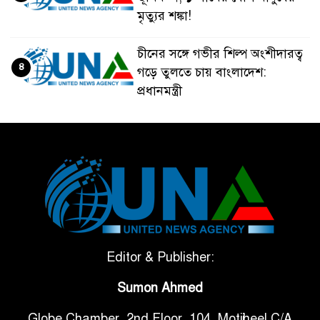
মৃত্যুর শঙ্কা!
চীনের সঙ্গে গভীর শিল্প অংশীদারত্ব
৪
গড়ে তুলতে চায় বাংলাদেশ:
প্রধানমন্ত্রী
ভেনেজুয়েলার পর জাপানেও ৭.২
৫
মাত্রার শক্তিশালী ভূমিকম্প
টানা ৩ ম্যাচে গোল ভিনির, ইতিহাস
৬
বলছে বিশ্বকাপ জিতবে ব্রাজিল
সরকারি ৩শ কেজি বই বিক্রির
Editor & Publisher:
৭
অভিযোগ মাদ্রাসা সুপারের বিরুদ্ধে
Sumon Ahmed
Globe Chamber, 2nd Floor, 104, Motijheel C/A
গাড়ি বিক্রির পর মালিকানা