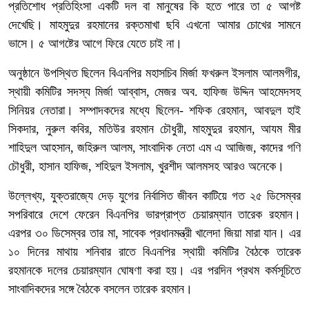
প্রতিশোধ প্রতিহিংসা একটি দল বা মানুষের কি হতে পারে তা ৫ আগষ্ট
দেখেছি। মাহমুদুর রহমানের রক্তমাখা ছবি এখনো আমার চোখের সামনে
ভাসে। ৫ আগষ্টের আগে ফিরে যেতে চাই না।
অনুষ্ঠানে উপস্থিত ছিলেন বিএনপির মহাসচিব মির্জা ফখরুল ইসলাম আলমগীর,
স্থায়ী কমিটির সদস্য মির্জা আব্বাস, মেজর অব. হাফিজ উদ্দিন আহমেদসহ
সিনিয়র নেতারা। সম্পাদকদের মধ্যে ছিলেন- শফিক রেহমান, আবদুল হাই
সিকদার, নুরুল কবির, মতিউর রহমান চৌধুরী, মাহমুদুর রহমান, আযম মীর
শাহিদুল আহসান, জহিরুল আলম, সাংবাদিক নেতা এম এ আজিজ, কাদের গণি
চৌধুরী, হাসান হাফিজ, শহিদুল ইসলাম, খুরশীদ আলমসহ আরও অনেকে।
উল্লেখ্য, যুক্তরাজ্যে দেড় যুগের নির্বাসিত জীবন কাটিয়ে গত ২৫ ডিসেম্বর
সপরিবারে দেশে ফেরেন বিএনপির ভারপ্রাপ্ত চেয়ারম্যান তারেক রহমান।
এরপর ৩০ ডিসেম্বর তার মা, সাবেক প্রধানমন্ত্রী খালেদা জিয়া মারা যান। এর
১০ দিনের মাথায় শনিবার রাতে বিএনপির স্থায়ী কমিটির বৈঠকে তারেক
রহমানকে দলের চেয়ারম্যান ঘোষণা করা হয়। এর পরদিন প্রথম কর্মসূচিতে
সাংবাদিকদের সঙ্গে বৈঠকে বসলেন তারেক রহমান।