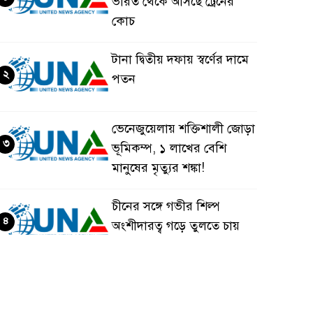
ভারত থেকে আসছে ট্রেনের
কোচ
টানা দ্বিতীয় দফায় স্বর্ণের দামে
২
পতন
ভেনেজুয়েলায় শক্তিশালী জোড়া
৩
ভূমিকম্প, ১ লাখের বেশি
মানুষের মৃত্যুর শঙ্কা!
চীনের সঙ্গে গভীর শিল্প
৪
অংশীদারত্ব গড়ে তুলতে চায়
বাংলাদেশ: প্রধানমন্ত্রী
ভেনেজুয়েলার পর জাপানেও
৫
৭.২ মাত্রার শক্তিশালী ভূমিকম্প