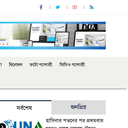
া
বিনোদন
ফটো গ্যালারী
ভিডিও গ্যালারী
জনপ্রিয়
সর্বশেষ
হাসিনার পতনের পর প্রথমবার
১