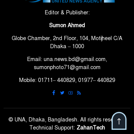
সরকারি ৩শ কেজি বই বিক্রির
Editor & Publisher:
৭
অভিযোগ মাদ্রাসা সুপারের বিরুদ্ধে
Sumon Ahmed
Globe Chamber, 2nd Floor, 104, Motijheel C/A
গাড়ি বিক্রির পর মালিকানা
৮
Dhaka – 1000
পরিবর্তনে কঠোর নির্দেশনা
Email: una.news.bd@gmail.com,
আ.লীগ ও বিএনপির বিরুদ্ধে
sumonphoto71@gmail.com
৯
সমানভাবে লড়াই চালিয়ে যেতে হবে:
Mobile: 01711– 440829, 01977– 440829
নাহিদ
ঢাবিতে মাথায় কাঁঠাল পড়ে মালির
১০
মৃত্যু
© UNA, Dhaka, Bangladesh. All rights reserved.
Technical Support:
ZahanTech