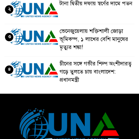
টানা দ্বিতীয় দফায় স্বর্ণের দামে পতন
২
ভেনেজুয়েলায় শক্তিশালী জোড়া
৩
ভূমিকম্প, ১ লাখের বেশি মানুষের
মৃত্যুর শঙ্কা!
চীনের সঙ্গে গভীর শিল্প অংশীদারত্ব
৪
গড়ে তুলতে চায় বাংলাদেশ:
প্রধানমন্ত্রী
ভেনেজুয়েলার পর জাপানেও ৭.২
৫
মাত্রার শক্তিশালী ভূমিকম্প
টানা ৩ ম্যাচে গোল ভিনির, ইতিহাস
৬
বলছে বিশ্বকাপ জিতবে ব্রাজিল