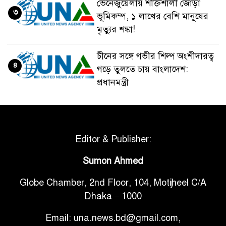
ভেনেজুয়েলায় শক্তিশালী জোড়া
৩
ভূমিকম্প, ১ লাখের বেশি মানুষের
মৃত্যুর শঙ্কা!
চীনের সঙ্গে গভীর শিল্প অংশীদারত্ব
৪
গড়ে তুলতে চায় বাংলাদেশ:
প্রধানমন্ত্রী
ভেনেজুয়েলার পর জাপানেও ৭.২
৫
মাত্রার শক্তিশালী ভূমিকম্প
Editor & Publisher:
টানা ৩ ম্যাচে গোল ভিনির, ইতিহাস
Sumon Ahmed
৬
বলছে বিশ্বকাপ জিতবে ব্রাজিল
Globe Chamber, 2nd Floor, 104, Motijheel C/A
Dhaka – 1000
সরকারি ৩শ কেজি বই বিক্রির
৭
অভিযোগ মাদ্রাসা সুপারের বিরুদ্ধে
Email: una.news.bd@gmail.com,