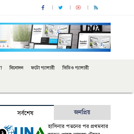
া
বিনোদন
ফটো গ্যালারী
ভিডিও গ্যালারী
জনপ্রিয়
সর্বশেষ
হাসিনার পতনের পর প্রথমবার
১