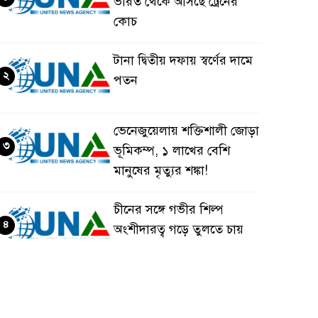
ভারত থেকে আসছে ট্রেনের
কোচ
টানা দ্বিতীয় দফায় স্বর্ণের দামে
২
পতন
ভেনেজুয়েলায় শক্তিশালী জোড়া
৩
ভূমিকম্প, ১ লাখের বেশি
মানুষের মৃত্যুর শঙ্কা!
চীনের সঙ্গে গভীর শিল্প
৪
অংশীদারত্ব গড়ে তুলতে চায়
বাংলাদেশ: প্রধানমন্ত্রী
ভেনেজুয়েলার পর জাপানেও
৫
৭.২ মাত্রার শক্তিশালী ভূমিকম্প