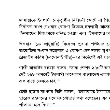
জামায়াতে ইসলামী নেতৃত্বাধীন নির্বাচনী জোটে না 
নির্বাচনে অংশ নেওয়ার ঘোষণা দিয়েছে ইসলামী আন
‘ইনসাফের দিক থেকে বঞ্চিত হওয়া’ এবং ‘ইসলামের আদ
শুক্রবার (১৬ জানুয়ারি) বিকেলে পুরানা পল্টনের ন
আয়োজিত সংবাদ সম্মেলনে এ ঘোষণা দেন দলের মুখপ
রেজাউল করিম (চরমোনাই পীর)–এর নির্দেশেই এই সং
গাজী আতাউর রহমান বলেন, “সারা দেশের ২৭০টি আস
সেই ২৬৮ আসনেই ইসলামী আন্দোলন বাংলাদেশ এককভাব
এক বাক্সে ফেলতে চাই।”
জোট ছাড়ার ব্যাখ্যায় তিনি বলেন, “জামায়াতে ইসলা
তারেক রহমানের সঙ্গে সমঝোতার কথা বলেছেন। এর ফল
পাঁতানো হবে কি না।”