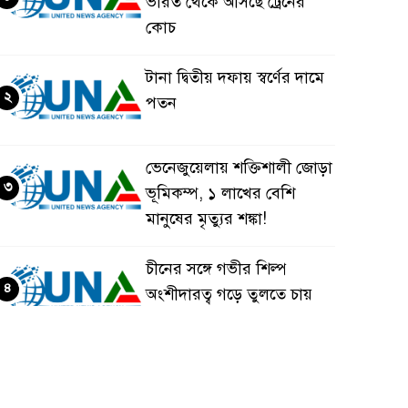
ভারত থেকে আসছে ট্রেনের
কোচ
টানা দ্বিতীয় দফায় স্বর্ণের দামে
২
পতন
ভেনেজুয়েলায় শক্তিশালী জোড়া
৩
ভূমিকম্প, ১ লাখের বেশি
মানুষের মৃত্যুর শঙ্কা!
চীনের সঙ্গে গভীর শিল্প
৪
অংশীদারত্ব গড়ে তুলতে চায়
বাংলাদেশ: প্রধানমন্ত্রী
ভেনেজুয়েলার পর জাপানেও
৫
৭.২ মাত্রার শক্তিশালী ভূমিকম্প