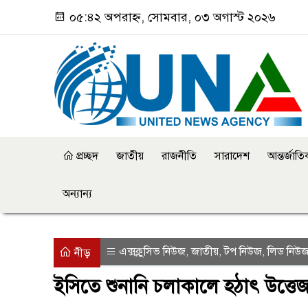
০৫:৪২ অপরাহ্ন, সোমবার, ০৩ অগাস্ট ২০২৬
প্রচ্ছদ
জাতীয়
রাজনীতি
সারাদেশ
আন্তর্জাত
অন্যান্য
এক্সক্লুসিভ নিউজ
জাতীয়
টপ নিউজ
লিড নিউ
,
,
,
নীড়
ইসিতে শুনানি চলাকালে হঠাৎ উত্তে