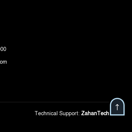
000
com
Technical Support:
ZahanTech