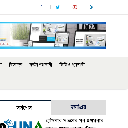
া
বিনোদন
ফটো গ্যালারী
ভিডিও গ্যালারী
জনপ্রিয়
সর্বশেষ
হাসিনার পতনের পর প্রথমবার
১