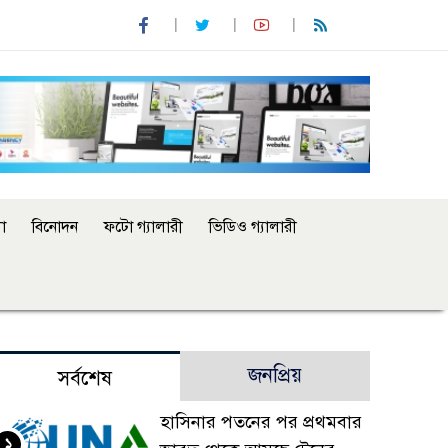
া
বিনোদন
ফটো গ্যালারী
ভিডিও গ্যালারী
জনপ্রিয়
সর্বশেষ
হাসিনার পতনের পর প্রথমবার
১