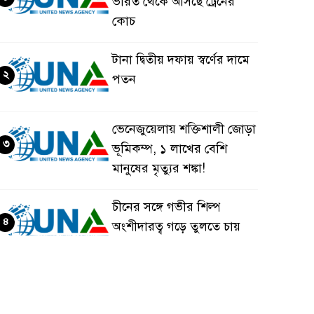
ভারত থেকে আসছে ট্রেনের
কোচ
টানা দ্বিতীয় দফায় স্বর্ণের দামে
২
পতন
ভেনেজুয়েলায় শক্তিশালী জোড়া
৩
ভূমিকম্প, ১ লাখের বেশি
মানুষের মৃত্যুর শঙ্কা!
চীনের সঙ্গে গভীর শিল্প
৪
অংশীদারত্ব গড়ে তুলতে চায়
বাংলাদেশ: প্রধানমন্ত্রী
ভেনেজুয়েলার পর জাপানেও
৫
৭.২ মাত্রার শক্তিশালী ভূমিকম্প