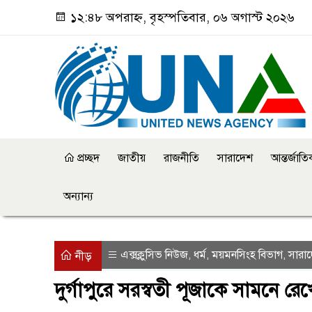
১২:৪৮ অপরাহ্ন, বৃহস্পতিবার, ০৬ অগাস্ট ২০২৬
প্রচ্ছদ
জাতীয়
রাজনীতি
সারাদেশ
আন্তর্জাত
অন্যান্য
এক্সক্লুসিভ নিউজ
ধর্ম
ময়মনসিংহ বিভাগ
সারা
,
,
,
নীড়
দুর্গাপুরে সরস্বতী পূজাকে সামনে রেখ