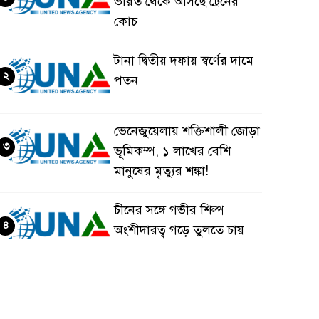
ভারত থেকে আসছে ট্রেনের
কোচ
টানা দ্বিতীয় দফায় স্বর্ণের দামে
২
পতন
ভেনেজুয়েলায় শক্তিশালী জোড়া
৩
ভূমিকম্প, ১ লাখের বেশি
মানুষের মৃত্যুর শঙ্কা!
চীনের সঙ্গে গভীর শিল্প
৪
অংশীদারত্ব গড়ে তুলতে চায়
বাংলাদেশ: প্রধানমন্ত্রী
ভেনেজুয়েলার পর জাপানেও
৫
৭.২ মাত্রার শক্তিশালী ভূমিকম্প