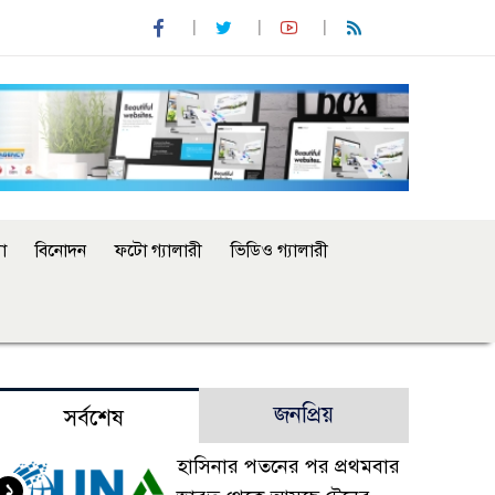
া
বিনোদন
ফটো গ্যালারী
ভিডিও গ্যালারী
জনপ্রিয়
সর্বশেষ
হাসিনার পতনের পর প্রথমবার
১