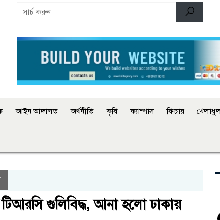
িক
আইন আদালত
অর্থনীতি
কৃষি
ক্যাম্পাস
ফিচার
খেলাধুল
জ
়ে টিআরসি গুলিবিদ্ধ, আনা হলো ঢাকায়