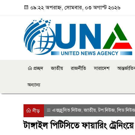
০৯:২২ অপরাহ্ন, সোমবার, ০৩ অগাস্ট ২০২৬
প্রচ্ছদ
জাতীয়
রাজনীতি
সারাদেশ
আন্তর্জাত
অন্যান্য
এক্সক্লুসিভ নিউজ
জাতীয়
টপ নিউজ
লিড নিউ
,
,
,
নীড়
টাঙ্গাইল পিটিসিতে ফায়ারিং ট্রেনিংয