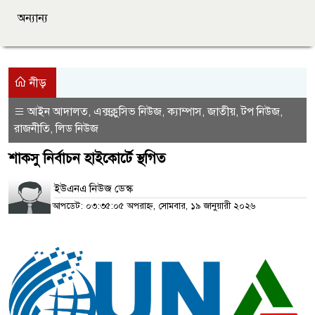
অন্যান্য
নীড়
আইন আদালত
এক্সক্লুসিভ নিউজ
ক্যাম্পাস
জাতীয়
টপ নিউজ
,
,
,
,
,
রাজনীতি
লিড নিউজ
,
শাকসু নির্বাচন হাইকোর্টে স্থগিত
ইউএনএ নিউজ ডেস্ক
আপডেট: ০৩:৩৫:০৫ অপরাহ্ন, সোমবার, ১৯ জানুয়ারী ২০২৬