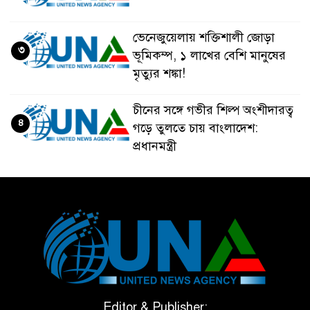
ভেনেজুয়েলায় শক্তিশালী জোড়া
৩
ভূমিকম্প, ১ লাখের বেশি মানুষের
মৃত্যুর শঙ্কা!
চীনের সঙ্গে গভীর শিল্প অংশীদারত্ব
৪
গড়ে তুলতে চায় বাংলাদেশ:
প্রধানমন্ত্রী
ভেনেজুয়েলার পর জাপানেও ৭.২
৫
মাত্রার শক্তিশালী ভূমিকম্প
টানা ৩ ম্যাচে গোল ভিনির, ইতিহাস
৬
বলছে বিশ্বকাপ জিতবে ব্রাজিল
সরকারি ৩শ কেজি বই বিক্রির
Editor & Publisher: