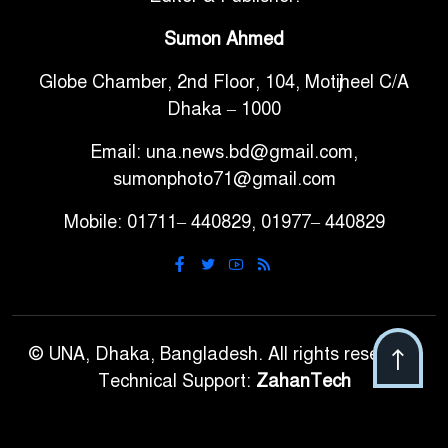
৭
অভিযোগ মাদ্রাসা সুপারের বিরুদ্ধে
Sumon Ahmed
Globe Chamber, 2nd Floor, 104, Motijheel C/A
গাড়ি বিক্রির পর মালিকানা
৮
Dhaka – 1000
পরিবর্তনে কঠোর নির্দেশনা
Email: una.news.bd@gmail.com,
আ.লীগ ও বিএনপির বিরুদ্ধে
sumonphoto71@gmail.com
৯
সমানভাবে লড়াই চালিয়ে যেতে হবে:
Mobile: 01711– 440829, 01977– 440829
নাহিদ
ঢাবিতে মাথায় কাঁঠাল পড়ে মালির
১০
মৃত্যু
© UNA, Dhaka, Bangladesh. All rights reserved.
Technical Support:
ZahanTech