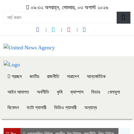
০৯:৩২ অপরাহ্ন, সোমবার, ০৩ অগাস্ট ২০২৬
প্রচ্ছদ
জাতীয়
রাজনীতি
সারাদেশ
আন্তর্জাতিক
আইন আদালত
অর্থনীতি
কৃষি
ক্যাম্পাস
ফিচার
খেলাধুলা
বিনোদন
ফটো গ্যালারী
ভিডিও গ্যালারী
অন্যান্য
এক্সক্লুসিভ নিউজ
জাতীয়
টপ নিউজ
রাজনীতি
লিড নিউজ
,
,
,
,