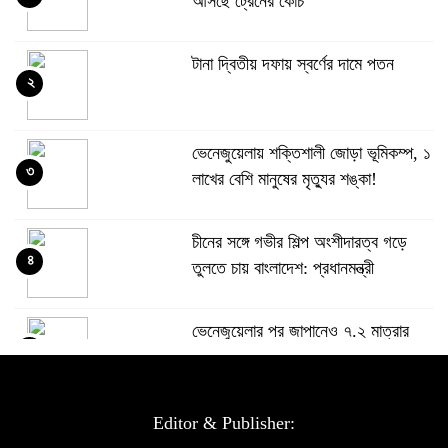
আসছে ট্রেনের কোচ
টানা দ্বিতীয় দফায় স্বর্ণের দামে পতন
২
ভেনেজুয়েলায় শক্তিশালী জোড়া ভূমিকম্প, ১
৩
লাখের বেশি মানুষের মৃত্যুর শঙ্কা!
চীনের সঙ্গে গভীর শিল্প অংশীদারত্ব গড়ে
৪
তুলতে চায় বাংলাদেশ: প্রধানমন্ত্রী
ভেনেজুয়েলার পর জাপানেও ৭.২ মাত্রার
৫
শক্তিশালী ভূমিকম্প
টানা ৩ ম্যাচে গোল ভিনির, ইতিহাস বলছে
Editor & Publisher:
৬
বিশ্বকাপ জিতবে ব্রাজিল