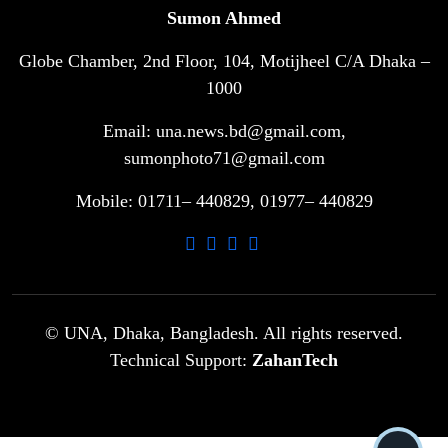
Sumon Ahmed
Globe Chamber, 2nd Floor, 104, Motijheel C/A Dhaka –
সরকারি ৩শ কেজি বই বিক্রির অভিযোগ
৭
মাদ্রাসা সুপারের বিরুদ্ধে
1000
Email: una.news.bd@gmail.com,
গাড়ি বিক্রির পর মালিকানা পরিবর্তনে কঠোর
sumonphoto71@gmail.com
৮
নির্দেশনা
Mobile: 01711– 440829, 01977– 440829
আ.লীগ ও বিএনপির বিরুদ্ধে সমানভাবে
৯
লড়াই চালিয়ে যেতে হবে: নাহিদ
ঢাবিতে মাথায় কাঁঠাল পড়ে মালির মৃত্যু
© UNA, Dhaka, Bangladesh. All rights reserved.
১০
Technical Support:
ZahanTech