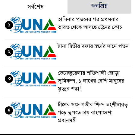
জনপ্রিয়
সর্বশেষ
হাসিনার পতনের পর প্রথমবার
১
ভারত থেকে আসছে ট্রেনের কোচ
টানা দ্বিতীয় দফায় স্বর্ণের দামে পতন
২
ভেনেজুয়েলায় শক্তিশালী জোড়া
৩
ভূমিকম্প, ১ লাখের বেশি মানুষের
মৃত্যুর শঙ্কা!
চীনের সঙ্গে গভীর শিল্প অংশীদারত্ব
৪
গড়ে তুলতে চায় বাংলাদেশ:
প্রধানমন্ত্রী