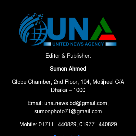
ভেনেজুয়েলার পর জাপানেও ৭.২
৫
মাত্রার শক্তিশালী ভূমিকম্প
টানা ৩ ম্যাচে গোল ভিনির, ইতিহাস
৬
বলছে বিশ্বকাপ জিতবে ব্রাজিল
সরকারি ৩শ কেজি বই বিক্রির
Editor & Publisher:
৭
অভিযোগ মাদ্রাসা সুপারের বিরুদ্ধে
Sumon Ahmed
Globe Chamber, 2nd Floor, 104, Motijheel C/A
গাড়ি বিক্রির পর মালিকানা
৮
Dhaka – 1000
পরিবর্তনে কঠোর নির্দেশনা
Email: una.news.bd@gmail.com,
আ.লীগ ও বিএনপির বিরুদ্ধে
sumonphoto71@gmail.com
৯
সমানভাবে লড়াই চালিয়ে যেতে হবে:
Mobile: 01711– 440829, 01977– 440829
নাহিদ