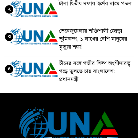
টানা দ্বিতীয় দফায় স্বর্ণের দামে পতন
২
ভেনেজুয়েলায় শক্তিশালী জোড়া
৩
ভূমিকম্প, ১ লাখের বেশি মানুষের
মৃত্যুর শঙ্কা!
চীনের সঙ্গে গভীর শিল্প অংশীদারত্ব
৪
গড়ে তুলতে চায় বাংলাদেশ:
প্রধানমন্ত্রী
ভেনেজুয়েলার পর জাপানেও ৭.২
৫
মাত্রার শক্তিশালী ভূমিকম্প
টানা ৩ ম্যাচে গোল ভিনির, ইতিহাস
৬
বলছে বিশ্বকাপ জিতবে ব্রাজিল