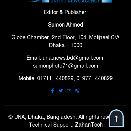
সরকারি ৩শ কেজি বই বিক্রির
Editor & Publisher:
৭
অভিযোগ মাদ্রাসা সুপারের বিরুদ্ধে
Sumon Ahmed
Globe Chamber, 2nd Floor, 104, Motijheel C/A
গাড়ি বিক্রির পর মালিকানা
৮
Dhaka – 1000
পরিবর্তনে কঠোর নির্দেশনা
Email: una.news.bd@gmail.com,
আ.লীগ ও বিএনপির বিরুদ্ধে
sumonphoto71@gmail.com
৯
সমানভাবে লড়াই চালিয়ে যেতে হবে:
Mobile: 01711– 440829, 01977– 440829
নাহিদ
ঢাবিতে মাথায় কাঁঠাল পড়ে মালির
১০
মৃত্যু
© UNA, Dhaka, Bangladesh. All rights reserved.
Technical Support:
ZahanTech