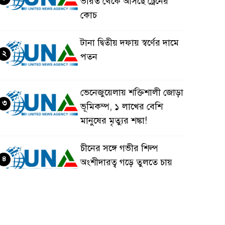
ভারত থেকে আসছে ট্রেনের
কোচ
টানা দ্বিতীয় দফায় স্বর্ণের দামে
২
পতন
ভেনেজুয়েলায় শক্তিশালী জোড়া
৩
ভূমিকম্প, ১ লাখের বেশি
মানুষের মৃত্যুর শঙ্কা!
চীনের সঙ্গে গভীর শিল্প
৪
অংশীদারত্ব গড়ে তুলতে চায়
বাংলাদেশ: প্রধানমন্ত্রী
ভেনেজুয়েলার পর জাপানেও
৫
৭.২ মাত্রার শক্তিশালী ভূমিকম্প