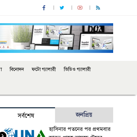
া
বিনোদন
ফটো গ্যালারী
ভিডিও গ্যালারী
জনপ্রিয়
সর্বশেষ
হাসিনার পতনের পর প্রথমবার
১