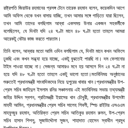
রাষ্ট্রপতি জিয়াউর রহমানের প্রসঙ্গ টেনে তারেক রহমান বলেন, কয়েকদিন আগে
আমি অফিস থেকে যখন বাসায় যাচ্ছি, তখন আমার সঙ্গে গাড়িতে যারা ছিলেন,
তখন আমি তাদের বলছিলাম আব্বা একসময় উনার একজন সহকর্মীকে
বলেছিলেন, যে দিনটা যদি ২৪ ঘণ্টা মানে ৪৮ ঘণ্টা হতো তাহলে আমরা
আরেকটু বেটার কাজ করতে পারতাম।
তিনি বলেন, আব্বার মতো আমি ওদিন বলছিলাম যে, দিনটা মানে কখন অফিসে
ঢুকছি এবং কখন সন্ধ্যা হয়ে যাচ্ছে, একটু বুঝতেই পারছি না। দম ফেলানোর
টাইম পাওয়া যাচ্ছে না। সেজন্য আমারও মনে হয় আসলে দিন ২৪ ঘণ্টা না
হয়ে যদি ৪৮ ঘণ্টা হতো তাহলে একটু ভালো হতো।মতবিনিময় অনুষ্ঠানের
শুরুতেই প্রধানমন্ত্রী সাংবাদিকদের নিয়ে দুপুরের খাবার খান।প্রধানমন্ত্রীর উপ-
প্রেস সচিব জাহিদুল ইসলাম রনির সঞ্চালনায় এই মতবিনিময় সভায় তথ্যমন্ত্রী
জহির উদ্দিন স্বপন, প্রতিমন্ত্রী ইয়াসের খান চৌধুরী, প্রধানমন্ত্রীর উপদেষ্টা
মাহদী আমিন, প্রধানমন্ত্রীর প্রেস সচিব সালেহ শিবলী, স্পিচ রাইটার এসএএম
মাহফুজুর রহমান, অতিরিক্ত প্রেস সচিব আতিকুর রহমান রুমন, উপ-প্রেস
সচিব হাসান শিপলু, সুজাউদ্দৌলা সুজন, শাহাদাত হোসেন স্বাধীন প্রমুখ