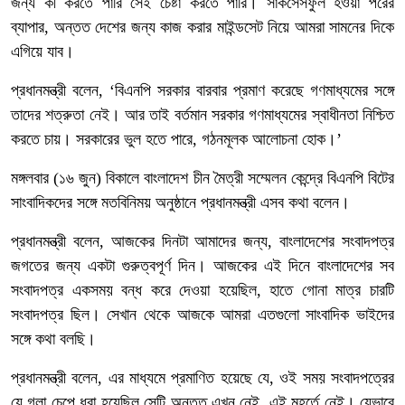
জন্য কী করতে পারি সেই চেষ্টা করতে পারি। সাকসেসফুল হওয়া পরের
ব্যাপার, অন্তত দেশের জন্য কাজ করার মাইন্ডসেট নিয়ে আমরা সামনের দিকে
এগিয়ে যাব।
প্রধানমন্ত্রী বলেন, ‘বিএনপি সরকার বারবার প্রমাণ করেছে গণমাধ্যমের সঙ্গে
তাদের শত্রুতা নেই। আর তাই বর্তমান সরকার গণমাধ্যমের স্বাধীনতা নিশ্চিত
করতে চায়। সরকারের ভুল হতে পারে, গঠনমূলক আলোচনা হোক।’
মঙ্গলবার (১৬ জুন) বিকালে বাংলাদেশ চীন মৈত্রী সম্মেলন কেন্দ্রে বিএনপি বিটের
সাংবাদিকদের সঙ্গে মতবিনিময় অনুষ্ঠানে প্রধানমন্ত্রী এসব কথা বলেন।
প্রধানমন্ত্রী বলেন, আজকের দিনটা আমাদের জন্য, বাংলাদেশের সংবাদপত্র
জগতের জন্য একটা গুরুত্বপূর্ণ দিন। আজকের এই দিনে বাংলাদেশের সব
সংবাদপত্র একসময় বন্ধ করে দেওয়া হয়েছিল, হাতে গোনা মাত্র চারটি
সংবাদপত্র ছিল। সেখান থেকে আজকে আমরা এতগুলো সাংবাদিক ভাইদের
সঙ্গে কথা বলছি।
প্রধানমন্ত্রী বলেন, এর মাধ্যমে প্রমাণিত হয়েছে যে, ওই সময় সংবাদপত্রের
যে গলা চেপে ধরা হয়েছিল সেটি অন্তত এখন নেই, এই মুহূর্তে নেই। যেভাবে