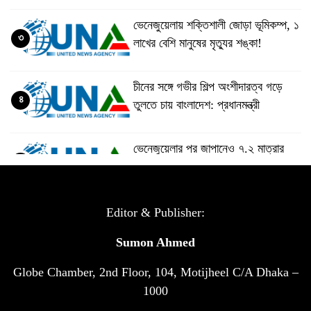
ভেনেজুয়েলায় শক্তিশালী জোড়া ভূমিকম্প, ১
৩
লাখের বেশি মানুষের মৃত্যুর শঙ্কা!
চীনের সঙ্গে গভীর শিল্প অংশীদারত্ব গড়ে
৪
তুলতে চায় বাংলাদেশ: প্রধানমন্ত্রী
ভেনেজুয়েলার পর জাপানেও ৭.২ মাত্রার
৫
শক্তিশালী ভূমিকম্প
টানা ৩ ম্যাচে গোল ভিনির, ইতিহাস বলছে
Editor & Publisher:
৬
বিশ্বকাপ জিতবে ব্রাজিল
Sumon Ahmed
Globe Chamber, 2nd Floor, 104, Motijheel C/A Dhaka –
সরকারি ৩শ কেজি বই বিক্রির অভিযোগ
৭
মাদ্রাসা সুপারের বিরুদ্ধে
1000