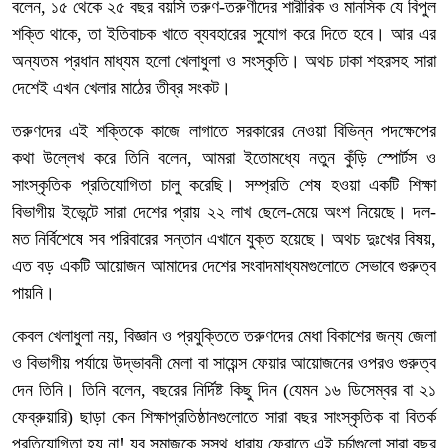
বলেন, ১৫ থেকে ২৫ বছর বয়সি তরুণ-তরুণীদের শারীরিক ও মানসিক যে বিপুল
শক্তি থাকে, তা ইতিবাচক খাতে ব্যবহারের সুযোগ করে দিতে হবে। আর এর
অন্যতম প্রধান মাধ্যম হলো খেলাধুলা ও সংস্কৃতি। অথচ ঢাকা শহরসহ সারা
দেশেই এখন খেলার মাঠের তীব্র সংকট।
তরুণদের এই শক্তিকে কাজে লাগাতে সরকারের নেওয়া বিভিন্ন পদক্ষেপের
কথা উল্লেখ করে তিনি বলেন, আমরা ইতোমধ্যে নতুন কুঁড়ি স্পোর্টস ও
সাংস্কৃতিক প্রতিযোগিতা চালু করেছি। সম্প্রতি শেষ হওয়া একটি শিক্ষা
বিভাগীয় ইভেন্টে সারা দেশের প্রায় ২২ লাখ ছেলে-মেয়ে অংশ নিয়েছে। দল-
মত নির্বিশেষে সব পরিবারের সন্তান এখানে যুক্ত হয়েছে। অথচ দুঃখের বিষয়,
এত বড় একটি আয়োজন আমাদের দেশের সংবাদমাধ্যমগুলোতে সেভাবে গুরুত্ব
পায়নি।
কেবল খেলাধুলা নয়, বিজ্ঞান ও প্রযুক্তিতে তরুণদের মেধা বিকাশের জন্য জেলা
ও বিভাগীয় পর্যায়ে উদ্ভাবনী মেলা বা সায়েন্স ফেয়ার আয়োজনের ওপরও গুরুত্ব
দেন তিনি। তিনি বলেন, বছরের নির্দিষ্ট কিছু দিন (যেমন ১৬ ডিসেম্বর বা ২১
ফেব্রুয়ারি) ছাড়া কেন শিক্ষাপ্রতিষ্ঠানগুলোতে সারা বছর সাংস্কৃতিক বা বিতর্ক
প্রতিযোগিতা হয় না! যুব সমাজকে সুস্থ ধারায় ফেরাতে এই চর্চাগুলো সারা বছর