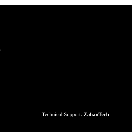
0
m
Technical Support:
ZahanTech