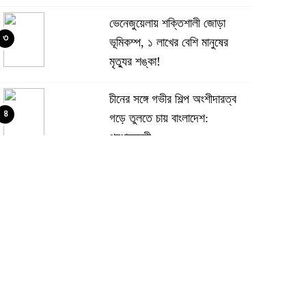
ভেনেজুয়েলায় শক্তিশালী জোড়া
৩
ভূমিকম্প, ১ লাখের বেশি মানুষের
মৃত্যুর শঙ্কা!
চীনের সঙ্গে গভীর শিল্প অংশীদারত্ব
৪
গড়ে তুলতে চায় বাংলাদেশ:
প্রধানমন্ত্রী
ভেনেজুয়েলার পর জাপানেও ৭.২
৫
মাত্রার শক্তিশালী ভূমিকম্প
টানা ৩ ম্যাচে গোল ভিনির, ইতিহাস
৬
বলছে বিশ্বকাপ জিতবে ব্রাজিল