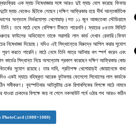
র স্বয়ংক্রিয় এক ম্যাচ নিষেধাজ্ঞার সঙ্গে আরও দুই ম্যাচ যোগ করেছে ফিফার
দুটো ম্যাচ থেকেও ছিটকে গেছেন।দক্ষিণ আফ্রিকার হয়ে দীর্ঘ আন্তর্জাতিক
ণভাগের অন্যতম নির্ভরযোগ্য খেলোয়াড়।গত ১১ জুন আজতেকা স্টেডিয়ামে
েন তিনি। তবে মাঠে নেমে বেশিক্ষণ টিকতে পারেননি। ম্যাচের ৮৪তম মিনিটে
গুরুতর ফাউলের অভিযোগে তাকে সরাসরি লাল কার্ড দেখান রেফারি।ফিফা
চের নিষেধাজ্ঞা দিয়েছে। যদিও এই সিদ্ধান্তের বিরুদ্ধে আপিল করার সুযোগ
শা পূরণ করতে পারেনি। মাঠে নেমে তিনি মাত্র আটবার বল স্পর্শ করেন এবং
 কার্ডের সিদ্ধান্ত নিয়ে অসন্তোষ প্রকাশ করেছেন দক্ষিণ আফ্রিকার কোচ
 বিতর্কের সুযোগ রয়েছে। তার দাবি, প্রতিপক্ষ খেলোয়াড়ই জোয়ানেকে বাধা
।যদিও একই ম্যাচে বহিষ্কৃত আরেক ফুটবলার ফেলেলো সিথোলের লাল কার্ডকে
ন সমীকরণ। বৃহস্পতিবার আটলান্টায় চেক রিপাবলিকের বিপক্ষে মাঠে নামবে
েরে যাওয়া চেকদের বিপক্ষে জয় না পেলে নকআউট পর্বে ওঠার পথ আরও কঠিন
 PhotoCard (1080×1080)