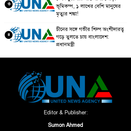
৩
ভূমিকম্প, ১ লাখের বেশি মানুষের
মৃত্যুর শঙ্কা!
চীনের সঙ্গে গভীর শিল্প অংশীদারত্ব
৪
গড়ে তুলতে চায় বাংলাদেশ:
প্রধানমন্ত্রী
ভেনেজুয়েলার পর জাপানেও ৭.২
৫
মাত্রার শক্তিশালী ভূমিকম্প
টানা ৩ ম্যাচে গোল ভিনির, ইতিহাস
৬
বলছে বিশ্বকাপ জিতবে ব্রাজিল
সরকারি ৩শ কেজি বই বিক্রির
Editor & Publisher:
৭
অভিযোগ মাদ্রাসা সুপারের বিরুদ্ধে
Sumon Ahmed