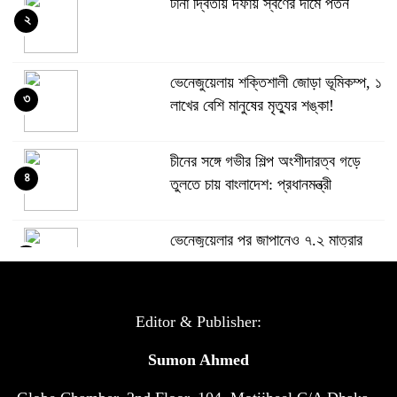
টানা দ্বিতীয় দফায় স্বর্ণের দামে পতন
২
ভেনেজুয়েলায় শক্তিশালী জোড়া ভূমিকম্প, ১
৩
লাখের বেশি মানুষের মৃত্যুর শঙ্কা!
চীনের সঙ্গে গভীর শিল্প অংশীদারত্ব গড়ে
৪
তুলতে চায় বাংলাদেশ: প্রধানমন্ত্রী
ভেনেজুয়েলার পর জাপানেও ৭.২ মাত্রার
৫
শক্তিশালী ভূমিকম্প
টানা ৩ ম্যাচে গোল ভিনির, ইতিহাস বলছে
Editor & Publisher:
৬
বিশ্বকাপ জিতবে ব্রাজিল
Sumon Ahmed