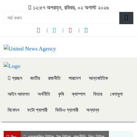
১২:৫৭ অপরাহ্ন, রবিবার, ০২ অগাস্ট ২০২৬
প্রচ্ছদ
জাতীয়
রাজনীতি
সারাদেশ
আন্তর্জাতিক
আইন আদালত
অর্থনীতি
কৃষি
ক্যাম্পাস
ফিচার
খেলাধুলা
বিনোদন
ফটো গ্যালারী
ভিডিও গ্যালারী
অন্যান্য
এক্সক্লুসিভ নিউজ
টপ নিউজ
রাজনীতি
লিড নিউজ
,
,
,