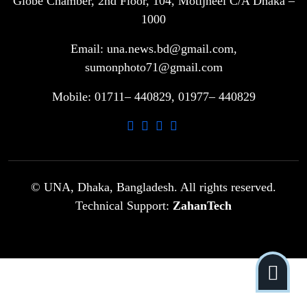
Globe Chamber, 2nd Floor, 104, Motijheel C/A Dhaka –
সরকারি ৩শ কেজি বই বিক্রির অভিযোগ
৭
মাদ্রাসা সুপারের বিরুদ্ধে
1000
Email: una.news.bd@gmail.com,
গাড়ি বিক্রির পর মালিকানা পরিবর্তনে কঠোর
sumonphoto71@gmail.com
৮
নির্দেশনা
Mobile: 01711– 440829, 01977– 440829
আ.লীগ ও বিএনপির বিরুদ্ধে সমানভাবে
৯
লড়াই চালিয়ে যেতে হবে: নাহিদ
ঢাবিতে মাথায় কাঁঠাল পড়ে মালির মৃত্যু
© UNA, Dhaka, Bangladesh. All rights reserved.
১০
Technical Support:
ZahanTech