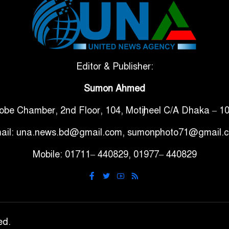
Editor & Publisher:
Sumon Ahmed
obe Chamber, 2nd Floor, 104, Motijheel C/A Dhaka – 1
ail: una.news.bd@gmail.com, sumonphoto71@gmail.
Mobile: 01711– 440829, 01977– 440829
ed.