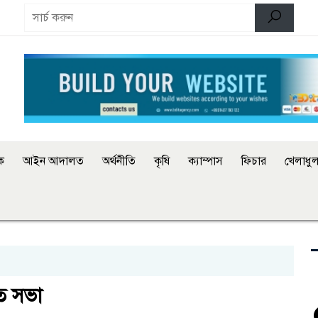
িক
আইন আদালত
অর্থনীতি
কৃষি
ক্যাম্পাস
ফিচার
খেলাধুল
িত সভা