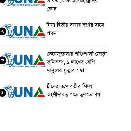
ভারত থেকে আসছে ট্রেনের
কোচ
টানা দ্বিতীয় দফায় স্বর্ণের দামে
২
পতন
ভেনেজুয়েলায় শক্তিশালী জোড়া
৩
ভূমিকম্প, ১ লাখের বেশি
মানুষের মৃত্যুর শঙ্কা!
চীনের সঙ্গে গভীর শিল্প
৪
অংশীদারত্ব গড়ে তুলতে চায়
বাংলাদেশ: প্রধানমন্ত্রী
ভেনেজুয়েলার পর জাপানেও
৫
৭.২ মাত্রার শক্তিশালী ভূমিকম্প