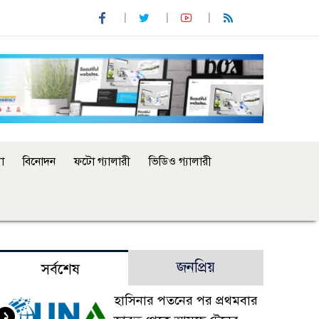
া
বিনোদন
ফটো গ্যালারী
ভিডিও গ্যালারী
জনপ্রিয়
সর্বশেষ
হাসিনার পতনের পর প্রথমবার
১