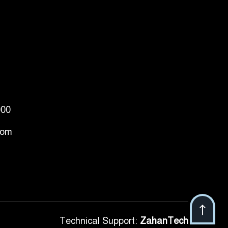
000
com
Technical Support:
ZahanTech