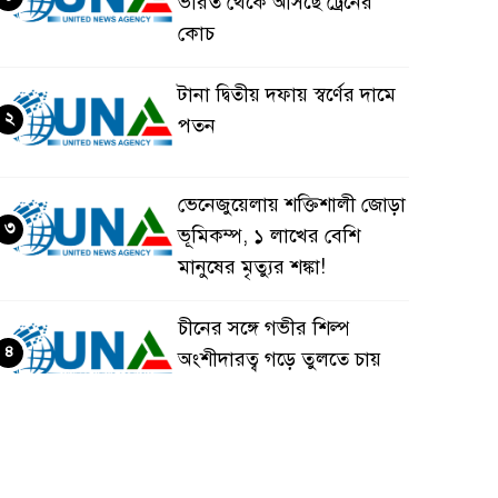
ভারত থেকে আসছে ট্রেনের
কোচ
টানা দ্বিতীয় দফায় স্বর্ণের দামে
২
পতন
ভেনেজুয়েলায় শক্তিশালী জোড়া
৩
ভূমিকম্প, ১ লাখের বেশি
মানুষের মৃত্যুর শঙ্কা!
চীনের সঙ্গে গভীর শিল্প
৪
অংশীদারত্ব গড়ে তুলতে চায়
বাংলাদেশ: প্রধানমন্ত্রী
ভেনেজুয়েলার পর জাপানেও
৫
৭.২ মাত্রার শক্তিশালী ভূমিকম্প