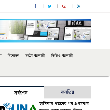
া
বিনোদন
ফটো গ্যালারী
ভিডিও গ্যালারী
জনপ্রিয়
সর্বশেষ
হাসিনার পতনের পর প্রথমবার
১