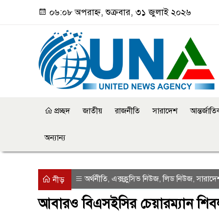
০৬:০৮ অপরাহ্ন, শুক্রবার, ৩১ জুলাই ২০২৬
প্রচ্ছদ
জাতীয়
রাজনীতি
সারাদেশ
আন্তর্জাত
অন্যান্য
অর্থনীতি
এক্সক্লুসিভ নিউজ
লিড নিউজ
সারাদে
,
,
,
নীড়
আবারও বিএসইসির চেয়ারম্যান শিব