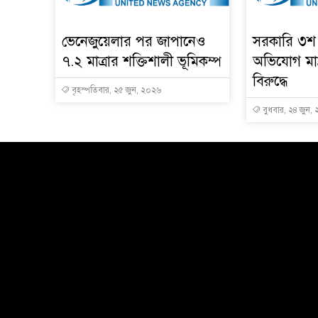
ভেনেজুয়েলার পর জাপানেও
সরকারি ৩শ 
৭.২ মাত্রার শক্তিশালী ভূমিকম্প
অভিযোগ মাদ্
বিরুদ্ধে
বৃহস্পতিবার, ২৫ জুন, ২০২৬
বুধবার, ২৪ জুন,