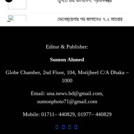
তুলতে চায় বাংলাদেশ: প্রধানমন্ত্রী
ভেনেজুয়েলার পর জাপানেও ৭.২ মাত্রার
৫
শক্তিশালী ভূমিকম্প
টানা ৩ ম্যাচে গোল ভিনির, ইতিহাস বলছে
Editor & Publisher:
৬
বিশ্বকাপ জিতবে ব্রাজিল
Sumon Ahmed
Globe Chamber, 2nd Floor, 104, Motijheel C/A Dhaka –
সরকারি ৩শ কেজি বই বিক্রির অভিযোগ
৭
মাদ্রাসা সুপারের বিরুদ্ধে
1000
Email: una.news.bd@gmail.com,
গাড়ি বিক্রির পর মালিকানা পরিবর্তনে কঠোর
sumonphoto71@gmail.com
৮
নির্দেশনা
Mobile: 01711– 440829, 01977– 440829
আ.লীগ ও বিএনপির বিরুদ্ধে সমানভাবে
৯
লড়াই চালিয়ে যেতে হবে: নাহিদ