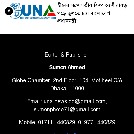
চীনের সঙ্গে গভীর শিল্প অংশীদারত্ব
৪
গড়ে তুলতে চায় বাংলাদেশ:
প্রধানমন্ত্রী
ভেনেজুয়েলার পর জাপানেও ৭.২
৫
মাত্রার শক্তিশালী ভূমিকম্প
Editor & Publisher:
টানা ৩ ম্যাচে গোল ভিনির, ইতিহাস
Sumon Ahmed
৬
বলছে বিশ্বকাপ জিতবে ব্রাজিল
Globe Chamber, 2nd Floor, 104, Motijheel C/A
Dhaka – 1000
সরকারি ৩শ কেজি বই বিক্রির
৭
অভিযোগ মাদ্রাসা সুপারের বিরুদ্ধে
Email: una.news.bd@gmail.com,
sumonphoto71@gmail.com
গাড়ি বিক্রির পর মালিকানা
Mobile: 01711– 440829, 01977– 440829
৮
পরিবর্তনে কঠোর নির্দেশনা