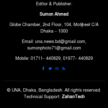
Editor & Publisher:
টানা ৩ ম্যাচে গোল ভিনির, ইতিহাস
Sumon Ahmed
৬
বলছে বিশ্বকাপ জিতবে ব্রাজিল
Globe Chamber, 2nd Floor, 104, Motijheel C/A
Dhaka – 1000
সরকারি ৩শ কেজি বই বিক্রির
৭
অভিযোগ মাদ্রাসা সুপারের বিরুদ্ধে
Email: una.news.bd@gmail.com,
sumonphoto71@gmail.com
গাড়ি বিক্রির পর মালিকানা
Mobile: 01711– 440829, 01977– 440829
৮
পরিবর্তনে কঠোর নির্দেশনা
আ.লীগ ও বিএনপির বিরুদ্ধে
৯
সমানভাবে লড়াই চালিয়ে যেতে হবে:
নাহিদ
© UNA, Dhaka, Bangladesh. All rights reserved.
Technical Support:
ZahanTech
ঢাবিতে মাথায় কাঁঠাল পড়ে মালির
১০
মৃত্যু