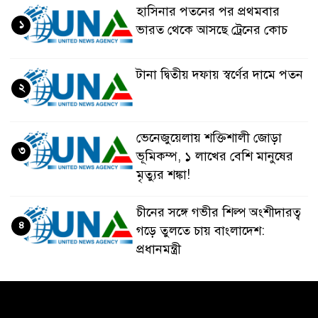
হাসিনার পতনের পর প্রথমবার
১
ভারত থেকে আসছে ট্রেনের কোচ
টানা দ্বিতীয় দফায় স্বর্ণের দামে পতন
২
ভেনেজুয়েলায় শক্তিশালী জোড়া
৩
ভূমিকম্প, ১ লাখের বেশি মানুষের
মৃত্যুর শঙ্কা!
চীনের সঙ্গে গভীর শিল্প অংশীদারত্ব
৪
গড়ে তুলতে চায় বাংলাদেশ:
প্রধানমন্ত্রী
ভেনেজুয়েলার পর জাপানেও ৭.২
৫
মাত্রার শক্তিশালী ভূমিকম্প