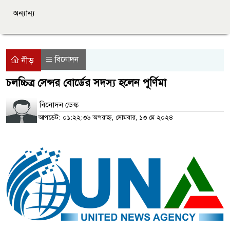
অন্যান্য
বিনোদন
নীড়
চলচ্চিত্র সেন্সর বোর্ডের সদস্য হলেন পূর্ণিমা
বিনোদন ডেস্ক
আপডেট: ০১:২২:৩৬ অপরাহ্ন, সোমবার, ১৩ মে ২০২৪