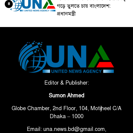
৪
গড়ে তুলতে চায় বাংলাদেশ:
প্রধানমন্ত্রী
ভেনেজুয়েলার পর জাপানেও ৭.২
৫
মাত্রার শক্তিশালী ভূমিকম্প
টানা ৩ ম্যাচে গোল ভিনির, ইতিহাস
৬
বলছে বিশ্বকাপ জিতবে ব্রাজিল
সরকারি ৩শ কেজি বই বিক্রির
Editor & Publisher:
৭
অভিযোগ মাদ্রাসা সুপারের বিরুদ্ধে
Sumon Ahmed
Globe Chamber, 2nd Floor, 104, Motijheel C/A
গাড়ি বিক্রির পর মালিকানা
৮
Dhaka – 1000
পরিবর্তনে কঠোর নির্দেশনা
Email: una.news.bd@gmail.com,