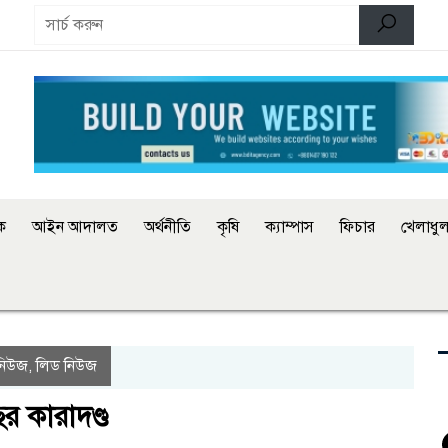
িক
আইন আদালত
অর্থনীতি
কৃষি
ক্যাম্পাস
ফিচার
খেলাধুল
নিউজ
লিড নিউজ
,
বছর কারাদণ্ড