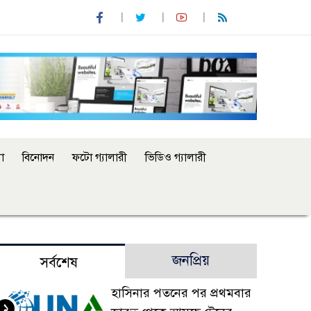
া
বিনোদন
ফটো গ্যালারী
ভিডিও গ্যালারী
জনপ্রিয়
সর্বশেষ
হাসিনার পতনের পর প্রথমবার
১