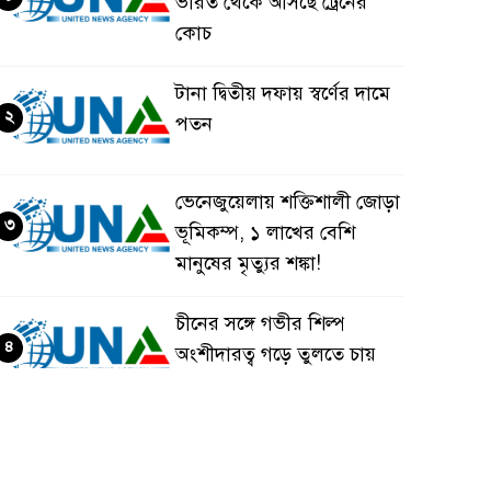
ভারত থেকে আসছে ট্রেনের
কোচ
টানা দ্বিতীয় দফায় স্বর্ণের দামে
২
পতন
ভেনেজুয়েলায় শক্তিশালী জোড়া
৩
ভূমিকম্প, ১ লাখের বেশি
মানুষের মৃত্যুর শঙ্কা!
চীনের সঙ্গে গভীর শিল্প
৪
অংশীদারত্ব গড়ে তুলতে চায়
বাংলাদেশ: প্রধানমন্ত্রী
ভেনেজুয়েলার পর জাপানেও
৫
৭.২ মাত্রার শক্তিশালী ভূমিকম্প