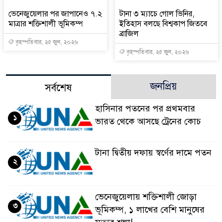
ভেনেজুয়েলার পর জাপানেও ৭.২
টানা ৩ ম্যাচে গোল ভিনির,
মাত্রার শক্তিশালী ভূমিকম্প
ইতিহাস বলছে বিশ্বকাপ জিতবে
ব্রাজিল
বৃহস্পতিবার, ২৫ জুন, ২০২৬
বৃহস্পতিবার, ২৫ জুন, ২০২৬
জনপ্রিয়
সর্বশেষ
হাসিনার পতনের পর প্রথমবার
১
ভারত থেকে আসছে ট্রেনের কোচ
টানা দ্বিতীয় দফায় স্বর্ণের দামে পতন
২
ভেনেজুয়েলায় শক্তিশালী জোড়া
৩
ভূমিকম্প, ১ লাখের বেশি মানুষের