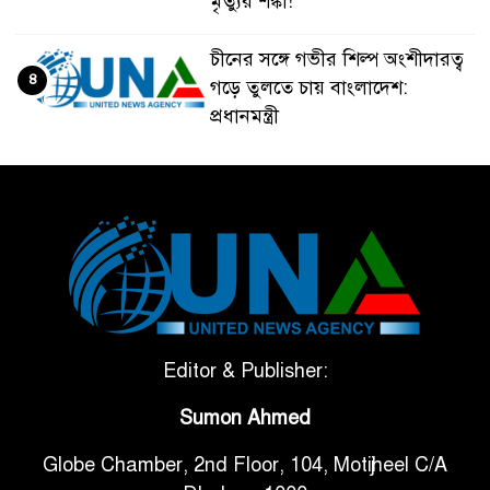
মৃত্যুর শঙ্কা!
চীনের সঙ্গে গভীর শিল্প অংশীদারত্ব
৪
গড়ে তুলতে চায় বাংলাদেশ:
প্রধানমন্ত্রী
ভেনেজুয়েলার পর জাপানেও ৭.২
৫
মাত্রার শক্তিশালী ভূমিকম্প
টানা ৩ ম্যাচে গোল ভিনির, ইতিহাস
৬
বলছে বিশ্বকাপ জিতবে ব্রাজিল
সরকারি ৩শ কেজি বই বিক্রির
Editor & Publisher:
৭
অভিযোগ মাদ্রাসা সুপারের বিরুদ্ধে
Sumon Ahmed
Globe Chamber, 2nd Floor, 104, Motijheel C/A
গাড়ি বিক্রির পর মালিকানা
৮