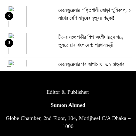
ভেনেজুয়েলায় শক্তিশালী জোড়া ভূমিকম্প, ১
৩
লাখের বেশি মানুষের মৃত্যুর শঙ্কা!
চীনের সঙ্গে গভীর শিল্প অংশীদারত্ব গড়ে
৪
তুলতে চায় বাংলাদেশ: প্রধানমন্ত্রী
ভেনেজুয়েলার পর জাপানেও ৭.২ মাত্রার
৫
শক্তিশালী ভূমিকম্প
টানা ৩ ম্যাচে গোল ভিনির, ইতিহাস বলছে
Editor & Publisher:
৬
বিশ্বকাপ জিতবে ব্রাজিল
Sumon Ahmed
Globe Chamber, 2nd Floor, 104, Motijheel C/A Dhaka –
সরকারি ৩শ কেজি বই বিক্রির অভিযোগ
৭
মাদ্রাসা সুপারের বিরুদ্ধে
1000