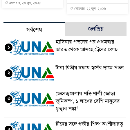
মঙ্গলবার, ২৩ জুন, ২০২৬
সোমবার, ২২ জুন, ২০২৬
জনপ্রিয়
সর্বশেষ
হাসিনার পতনের পর প্রথমবার
১
ভারত থেকে আসছে ট্রেনের কোচ
টানা দ্বিতীয় দফায় স্বর্ণের দামে পতন
২
ভেনেজুয়েলায় শক্তিশালী জোড়া
৩
ভূমিকম্প, ১ লাখের বেশি মানুষের
মৃত্যুর শঙ্কা!
চীনের সঙ্গে গভীর শিল্প অংশীদারত্ব
৪