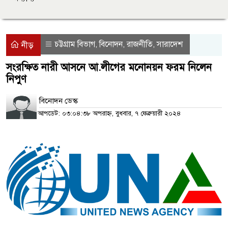
চট্টগ্রাম বিভাগ
বিনোদন
রাজনীতি
সারাদেশ
,
,
,
নীড়
সংরক্ষিত নারী আসনে আ.লীগের মনোনয়ন ফরম নিলেন
নিপুণ
বিনোদন ডেস্ক
আপডেট: ০৩:০৪:৩৮ অপরাহ্ন, বুধবার, ৭ ফেব্রুয়ারী ২০২৪