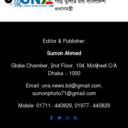
গড়ে তুলতে চায় বাংলাদেশ:
প্রধানমন্ত্রী
ভেনেজুয়েলার পর জাপানেও ৭.২
৫
মাত্রার শক্তিশালী ভূমিকম্প
Editor & Publisher:
টানা ৩ ম্যাচে গোল ভিনির, ইতিহাস
Sumon Ahmed
৬
বলছে বিশ্বকাপ জিতবে ব্রাজিল
Globe Chamber, 2nd Floor, 104, Motijheel C/A
Dhaka – 1000
সরকারি ৩শ কেজি বই বিক্রির
৭
অভিযোগ মাদ্রাসা সুপারের বিরুদ্ধে
Email: una.news.bd@gmail.com,
sumonphoto71@gmail.com
গাড়ি বিক্রির পর মালিকানা
Mobile: 01711– 440829, 01977– 440829
৮
পরিবর্তনে কঠোর নির্দেশনা
আ.লীগ ও বিএনপির বিরুদ্ধে