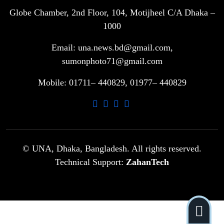
Globe Chamber, 2nd Floor, 104, Motijheel C/A Dhaka –
সরকারি ৩শ কেজি বই বিক্রির অভিযোগ
৭
মাদ্রাসা সুপারের বিরুদ্ধে
1000
Email: una.news.bd@gmail.com,
গাড়ি বিক্রির পর মালিকানা পরিবর্তনে কঠোর
sumonphoto71@gmail.com
৮
নির্দেশনা
Mobile: 01711– 440829, 01977– 440829
আ.লীগ ও বিএনপির বিরুদ্ধে সমানভাবে
৯
লড়াই চালিয়ে যেতে হবে: নাহিদ
ঢাবিতে মাথায় কাঁঠাল পড়ে মালির মৃত্যু
© UNA, Dhaka, Bangladesh. All rights reserved.
১০
Technical Support:
ZahanTech