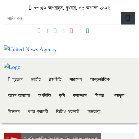
০৩:৫২ অপরাহ্ন, বুধবার, ০৫ অগাস্ট ২০২৬
প্রচ্ছদ
জাতীয়
রাজনীতি
সারাদেশ
আন্তর্জাতিক
আইন আদালত
অর্থনীতি
কৃষি
ক্যাম্পাস
ফিচার
খেলাধুলা
বিনোদন
ফটো গ্যালারী
ভিডিও গ্যালারী
অন্যান্য
কৃষি
জাতীয়
টপ নিউজ
লিড নিউজ
সারাদেশ
,
,
,
,