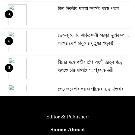
টানা দ্বিতীয় দফায় স্বর্ণের দামে পতন
২
ভেনেজুয়েলায় শক্তিশালী জোড়া ভূমিকম্প, ১
৩
লাখের বেশি মানুষের মৃত্যুর শঙ্কা!
চীনের সঙ্গে গভীর শিল্প অংশীদারত্ব গড়ে
৪
তুলতে চায় বাংলাদেশ: প্রধানমন্ত্রী
ভেনেজুয়েলার পর জাপানেও ৭.২ মাত্রার
৫
শক্তিশালী ভূমিকম্প
টানা ৩ ম্যাচে গোল ভিনির, ইতিহাস বলছে
Editor & Publisher:
৬
বিশ্বকাপ জিতবে ব্রাজিল
Sumon Ahmed