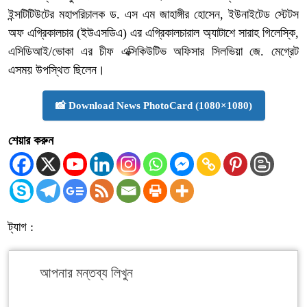
ইন্সটিটিউটের মহাপরিচালক ড. এস এম জাহাঙ্গীর হোসেন, ইউনাইটেড স্টেটস
অফ এগ্রিকালচার (ইউএসডিএ) এর এগ্রিকালচারাল অ্যাটাশে সারাহ গিলেস্কি,
এসিডিআই/ভোকা এর চীফ এক্সিকিউটিভ অফিসার সিলভিয়া জে. মেগ্রেট
এসময় উপস্থিত ছিলেন।
📸 Download News PhotoCard (1080×1080)
শেয়ার করুন
ট্যাগ :
আপনার মন্তব্য লিখুন