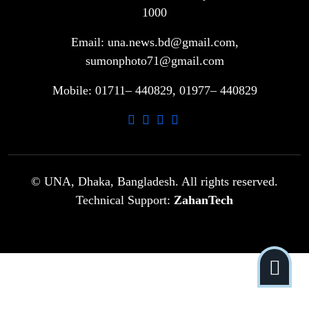
৭
মাদ্রাসা সুপারের বিরুদ্ধে
1000
Email: una.news.bd@gmail.com,
গাড়ি বিক্রির পর মালিকানা পরিবর্তনে কঠোর
sumonphoto71@gmail.com
৮
নির্দেশনা
Mobile: 01711– 440829, 01977– 440829
আ.লীগ ও বিএনপির বিরুদ্ধে সমানভাবে
৯
লড়াই চালিয়ে যেতে হবে: নাহিদ
ঢাবিতে মাথায় কাঁঠাল পড়ে মালির মৃত্যু
© UNA, Dhaka, Bangladesh. All rights reserved.
১০
Technical Support:
ZahanTech