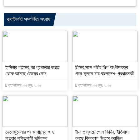
ক্যাটাগরি সম্পর্কিত সংবাদ
হাসিনার পতনের পর প্রথমবার ভারত
চীনের সঙ্গে গভীর শিল্প অংশীদারত্ব
থেকে আসছে ট্রেনের কোচ
গড়ে তুলতে চায় বাংলাদেশ: প্রধানমন্ত্রী
বৃহস্পতিবার, ২৫ জুন, ২০২৬
বৃহস্পতিবার, ২৫ জুন, ২০২৬
ভেনেজুয়েলার পর জাপানেও ৭.২
টানা ৩ ম্যাচে গোল ভিনির, ইতিহাস
মাত্রার শক্তিশালী ভূমিকম্প
বলছে বিশ্বকাপ জিতবে ব্রাজিল