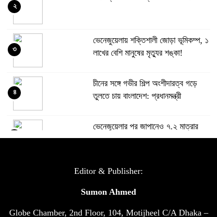
২
ভেনেজুয়েলায় শক্তিশালী জোড়া ভূমিকম্প, ১
৩
লাখের বেশি মানুষের মৃত্যুর শঙ্কা!
চীনের সঙ্গে গভীর শিল্প অংশীদারত্ব গড়ে
৪
তুলতে চায় বাংলাদেশ: প্রধানমন্ত্রী
ভেনেজুয়েলার পর জাপানেও ৭.২ মাত্রার
৫
শক্তিশালী ভূমিকম্প
টানা ৩ ম্যাচে গোল ভিনির, ইতিহাস বলছে
Editor & Publisher:
৬
বিশ্বকাপ জিতবে ব্রাজিল
Sumon Ahmed
Globe Chamber, 2nd Floor, 104, Motijheel C/A Dhaka –
সরকারি ৩শ কেজি বই বিক্রির অভিযোগ