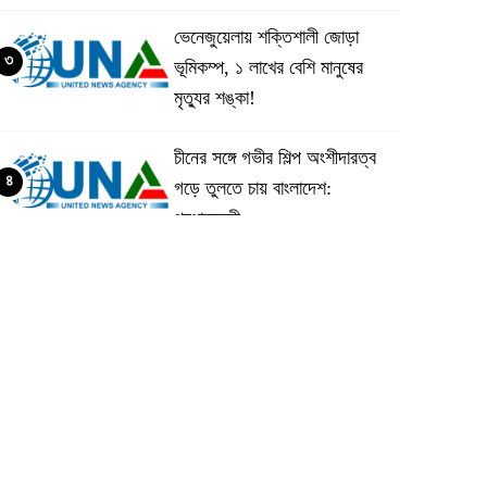
ভেনেজুয়েলায় শক্তিশালী জোড়া
৩
ভূমিকম্প, ১ লাখের বেশি মানুষের
মৃত্যুর শঙ্কা!
চীনের সঙ্গে গভীর শিল্প অংশীদারত্ব
৪
গড়ে তুলতে চায় বাংলাদেশ:
প্রধানমন্ত্রী
ভেনেজুয়েলার পর জাপানেও ৭.২
৫
মাত্রার শক্তিশালী ভূমিকম্প
টানা ৩ ম্যাচে গোল ভিনির, ইতিহাস
৬
বলছে বিশ্বকাপ জিতবে ব্রাজিল