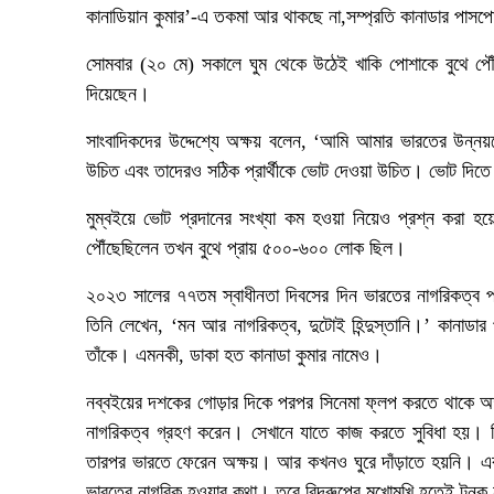
কানাডিয়ান কুমার’-এ তকমা আর থাকছে না,সম্প্রতি কানাডার পাসপো
সোমবার (২০ মে) সকালে ঘুম থেকে উঠেই খাকি পোশাকে বুথে পৌঁ
দিয়েছেন।
সাংবাদিকদের উদ্দেশ্যে অক্ষয় বলেন, ‘আমি আমার ভারতের উন্নয়ন
উচিত এবং তাদেরও সঠিক প্রার্থীকে ভোট দেওয়া উচিত। ভোট দিত
মুম্বইয়ে ভোট প্রদানের সংখ্যা কম হওয়া নিয়েও প্রশ্ন করা হয়
পৌঁছেছিলেন তখন বুথে প্রায় ৫০০-৬০০ লোক ছিল।
২০২৩ সালের ৭৭তম স্বাধীনতা দিবসের দিন ভারতের নাগরিকত্ব প
তিনি লেখেন, ‘মন আর নাগরিকত্ব, দুটোই হিন্দুস্তানি।’ কানাডা
তাঁকে। এমনকী, ডাকা হত কানাডা কুমার নামেও।
নব্বইয়ের দশকের গোড়ার দিকে পরপর সিনেমা ফ্লপ করতে থাকে অক্ষ
নাগরিকত্ব গ্রহণ করেন। সেখানে যাতে কাজ করতে সুবিধা হয়। কি
তারপর ভারতে ফেরেন অক্ষয়। আর কখনও ঘুরে দাঁড়াতে হয়নি। এ
ভারতের নাগরিক হওয়ার কথা। তবে বিদ্রুপের মুখোমুখি হতেই ট