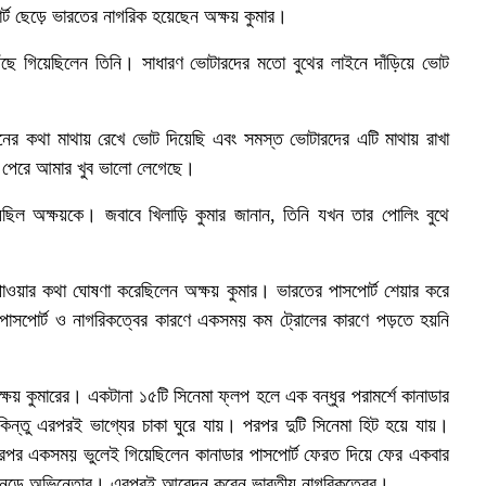
র্ট ছেড়ে ভারতের নাগরিক হয়েছেন অক্ষয় কুমার।
ছে গিয়েছিলেন তিনি। সাধারণ ভোটারদের মতো বুথের লাইনে দাঁড়িয়ে ভোট
ের কথা মাথায় রেখে ভোট দিয়েছি এবং সমস্ত ভোটারদের এটি মাথায় রাখা
ে পেরে আমার খুব ভালো লেগেছে।
েছিল অক্ষয়কে। জবাবে খিলাড়ি কুমার জানান, তিনি যখন তার পোলিং বুথে
াওয়ার কথা ঘোষণা করেছিলেন অক্ষয় কুমার। ভারতের পাসপোর্ট শেয়ার করে
র পাসপোর্ট ও নাগরিকত্বের কারণে একসময় কম ট্রোলের কারণে পড়তে হয়নি
য় কুমারের। একটানা ১৫টি সিনেমা ফ্লপ হলে এক বন্ধুর পরামর্শে কানাডার
ন্তু এরপরই ভাগ্যের চাকা ঘুরে যায়। পরপর দুটি সিনেমা হিট হয়ে যায়।
রপর একসময় ভুলেই গিয়েছিলেন কানাডার পাসপোর্ট ফেরত দিয়ে ফের একবার
নক নড়ে অভিনেতার। এরপরই আবেদন করেন ভারতীয় নাগরিকত্বের।