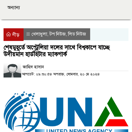
অন্যান্য
খেলাধুলা
টপ নিউজ
লিড নিউজ
,
,
নীড়
শেষমুহূর্তে অস্ট্রেলিয়া দলের সাথে বিশ্বকাপে যাচ্ছে
উদীয়মান হার্ডহিটার ম্যাকগার্ক
জাহিদ হাসান
আপডেট: ০৯:৩০:৫৪ অপরাহ্ন, সোমবার, ২০ মে ২০২৪