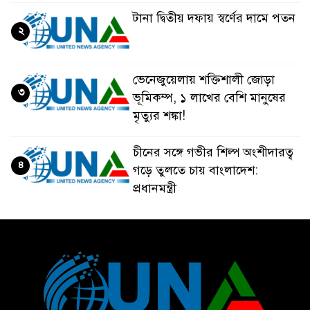
টানা দ্বিতীয় দফায় স্বর্ণের দামে পতন
২
ভেনেজুয়েলায় শক্তিশালী জোড়া
৩
ভূমিকম্প, ১ লাখের বেশি মানুষের
মৃত্যুর শঙ্কা!
চীনের সঙ্গে গভীর শিল্প অংশীদারত্ব
৪
গড়ে তুলতে চায় বাংলাদেশ:
প্রধানমন্ত্রী
ভেনেজুয়েলার পর জাপানেও ৭.২
৫
মাত্রার শক্তিশালী ভূমিকম্প
টানা ৩ ম্যাচে গোল ভিনির, ইতিহাস
৬
বলছে বিশ্বকাপ জিতবে ব্রাজিল