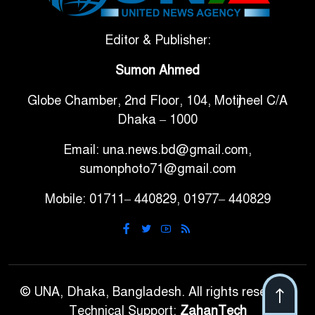
সরকারি ৩শ কেজি বই বিক্রির
Editor & Publisher:
৭
অভিযোগ মাদ্রাসা সুপারের বিরুদ্ধে
Sumon Ahmed
Globe Chamber, 2nd Floor, 104, Motijheel C/A
গাড়ি বিক্রির পর মালিকানা
৮
Dhaka – 1000
পরিবর্তনে কঠোর নির্দেশনা
Email: una.news.bd@gmail.com,
আ.লীগ ও বিএনপির বিরুদ্ধে
sumonphoto71@gmail.com
৯
সমানভাবে লড়াই চালিয়ে যেতে হবে:
Mobile: 01711– 440829, 01977– 440829
নাহিদ
ঢাবিতে মাথায় কাঁঠাল পড়ে মালির
১০
মৃত্যু
© UNA, Dhaka, Bangladesh. All rights reserved.
Technical Support:
ZahanTech