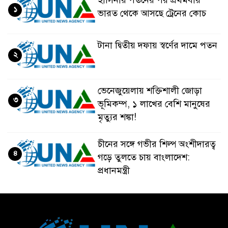
১
ভারত থেকে আসছে ট্রেনের কোচ
টানা দ্বিতীয় দফায় স্বর্ণের দামে পতন
২
ভেনেজুয়েলায় শক্তিশালী জোড়া
৩
ভূমিকম্প, ১ লাখের বেশি মানুষের
মৃত্যুর শঙ্কা!
চীনের সঙ্গে গভীর শিল্প অংশীদারত্ব
৪
গড়ে তুলতে চায় বাংলাদেশ:
প্রধানমন্ত্রী
ভেনেজুয়েলার পর জাপানেও ৭.২
৫
মাত্রার শক্তিশালী ভূমিকম্প