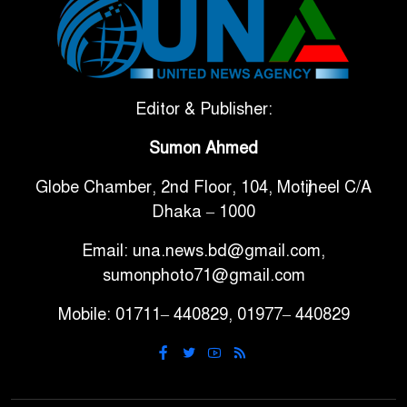
টানা ৩ ম্যাচে গোল ভিনির, ইতিহাস
৬
বলছে বিশ্বকাপ জিতবে ব্রাজিল
সরকারি ৩শ কেজি বই বিক্রির
Editor & Publisher:
৭
অভিযোগ মাদ্রাসা সুপারের বিরুদ্ধে
Sumon Ahmed
Globe Chamber, 2nd Floor, 104, Motijheel C/A
গাড়ি বিক্রির পর মালিকানা
৮
Dhaka – 1000
পরিবর্তনে কঠোর নির্দেশনা
Email: una.news.bd@gmail.com,
আ.লীগ ও বিএনপির বিরুদ্ধে
sumonphoto71@gmail.com
৯
সমানভাবে লড়াই চালিয়ে যেতে হবে:
Mobile: 01711– 440829, 01977– 440829
নাহিদ
ঢাবিতে মাথায় কাঁঠাল পড়ে মালির
১০
মৃত্যু