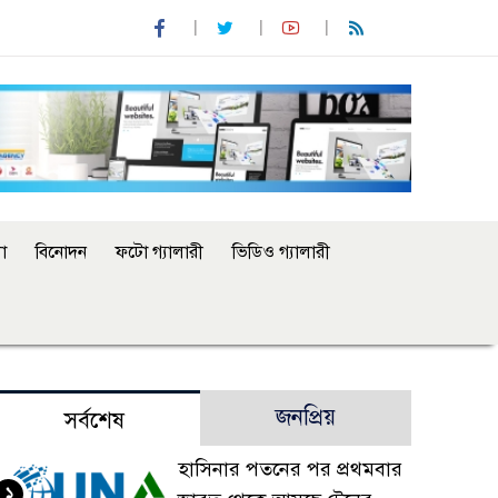
া
বিনোদন
ফটো গ্যালারী
ভিডিও গ্যালারী
জনপ্রিয়
সর্বশেষ
হাসিনার পতনের পর প্রথমবার
১