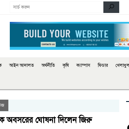
িক
আইন আদালত
অর্থনীতি
কৃষি
ক্যাম্পাস
ফিচার
খেলাধুল
উজ
কে অবসরের ঘোষনা দিলেন জিরু