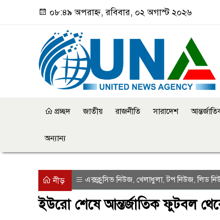
০৮:৪৯ অপরাহ্ন, রবিবার, ০২ অগাস্ট ২০২৬
প্রচ্ছদ
জাতীয়
রাজনীতি
সারাদেশ
আন্তর্জাত
অন্যান্য
এক্সক্লুসিভ নিউজ
খেলাধুলা
টপ নিউজ
লিড নি
,
,
,
নীড়
ইউরো শেষে আন্তর্জাতিক ফুটবল থে