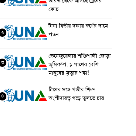
ভারত থেকে আসছে ট্রেনের
কোচ
টানা দ্বিতীয় দফায় স্বর্ণের দামে
২
পতন
ভেনেজুয়েলায় শক্তিশালী জোড়া
৩
ভূমিকম্প, ১ লাখের বেশি
মানুষের মৃত্যুর শঙ্কা!
চীনের সঙ্গে গভীর শিল্প
৪
অংশীদারত্ব গড়ে তুলতে চায়
বাংলাদেশ: প্রধানমন্ত্রী
ভেনেজুয়েলার পর জাপানেও
৫
৭.২ মাত্রার শক্তিশালী ভূমিকম্প