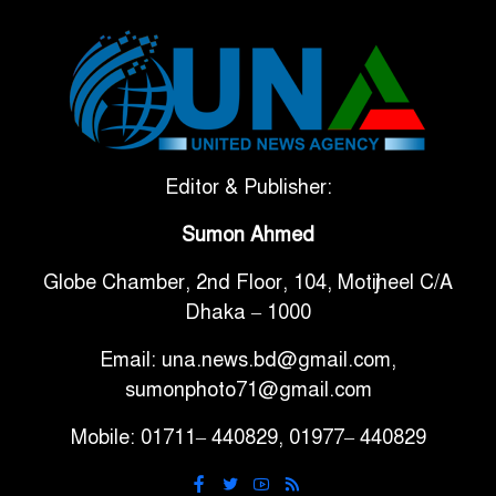
৫
মাত্রার শক্তিশালী ভূমিকম্প
টানা ৩ ম্যাচে গোল ভিনির, ইতিহাস
৬
বলছে বিশ্বকাপ জিতবে ব্রাজিল
সরকারি ৩শ কেজি বই বিক্রির
Editor & Publisher:
৭
অভিযোগ মাদ্রাসা সুপারের বিরুদ্ধে
Sumon Ahmed
Globe Chamber, 2nd Floor, 104, Motijheel C/A
গাড়ি বিক্রির পর মালিকানা
৮
Dhaka – 1000
পরিবর্তনে কঠোর নির্দেশনা
Email: una.news.bd@gmail.com,
আ.লীগ ও বিএনপির বিরুদ্ধে
sumonphoto71@gmail.com
৯
সমানভাবে লড়াই চালিয়ে যেতে হবে:
Mobile: 01711– 440829, 01977– 440829
নাহিদ