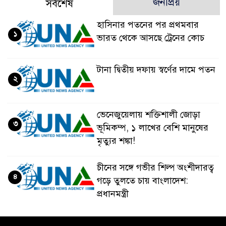
জনপ্রিয়
সর্বশেষ
হাসিনার পতনের পর প্রথমবার
১
ভারত থেকে আসছে ট্রেনের কোচ
টানা দ্বিতীয় দফায় স্বর্ণের দামে পতন
২
ভেনেজুয়েলায় শক্তিশালী জোড়া
৩
ভূমিকম্প, ১ লাখের বেশি মানুষের
মৃত্যুর শঙ্কা!
চীনের সঙ্গে গভীর শিল্প অংশীদারত্ব
৪
গড়ে তুলতে চায় বাংলাদেশ:
প্রধানমন্ত্রী
ভেনেজুয়েলার পর জাপানেও ৭.২