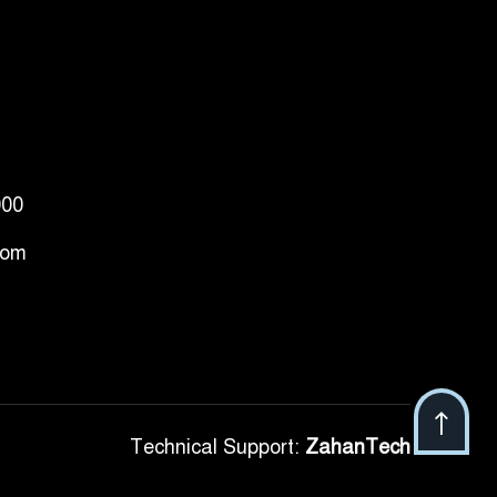
000
com
Technical Support:
ZahanTech