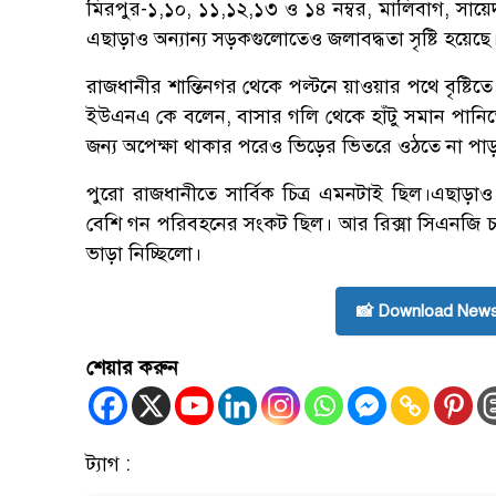
মিরপুর-১,১০, ১১,১২,১৩ ও ১৪ নম্বর, মালিবাগ, সায়েদ
এছাড়াও অন্যান্য সড়কগুলোতেও জলাবদ্ধতা সৃষ্টি হয়েছ
রাজধানীর শান্তিনগর থেকে পল্টনে য়াওয়ার পথে বৃষ্টিতে
ইউএনএ কে বলেন, বাসার গলি থেকে হাঁটু সমান পান
জন্য অপেক্ষা থাকার পরেও ভিড়ের ভিতরে ওঠতে না পাড়া
পুরো রাজধানীতে সার্বিক চিত্র এমনটাই ছিল।এছা
বেশি গন পরিবহনের সংকট ছিল। আর রিক্সা সিএনজি চাল
ভাড়া নিচ্ছিলো।
📸 Download News
শেয়ার করুন
ট্যাগ :