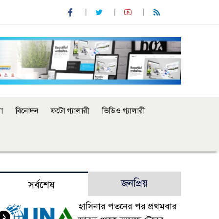
া
বিনোদন
ফটো গ্যালারী
ভিডিও গ্যালারী
জনপ্রিয়
সর্বশেষ
হাসিনার পতনের পর প্রথমবার
১