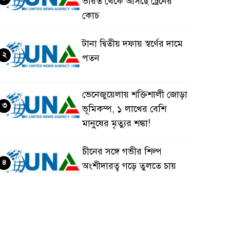
ভারত থেকে আসছে ট্রেনের
কোচ
টানা দ্বিতীয় দফায় স্বর্ণের দামে
২
পতন
ভেনেজুয়েলায় শক্তিশালী জোড়া
৩
ভূমিকম্প, ১ লাখের বেশি
মানুষের মৃত্যুর শঙ্কা!
চীনের সঙ্গে গভীর শিল্প
৪
অংশীদারত্ব গড়ে তুলতে চায়
বাংলাদেশ: প্রধানমন্ত্রী
ভেনেজুয়েলার পর জাপানেও
৫
৭.২ মাত্রার শক্তিশালী ভূমিকম্প