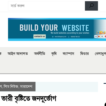
িক
আইন আদালত
অর্থনীতি
কৃষি
ক্যাম্পাস
ফিচার
খেলাধুল
াগ
লিড নিউজ
সারাদেশ
,
,
ভারী বৃষ্টিতে জনদূর্ভোগ