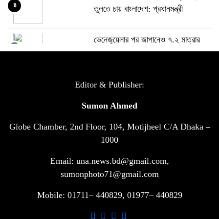
৪
তুলতে চায় বাংলাদেশ: প্রধানমন্ত্রী
ভেনেজুয়েলার পর জাপানেও ৭.২ মাত্রার
৫
শক্তিশালী ভূমিকম্প
টানা ৩ ম্যাচে গোল ভিনির, ইতিহাস বলছে
Editor & Publisher:
৬
বিশ্বকাপ জিতবে ব্রাজিল
Sumon Ahmed
Globe Chamber, 2nd Floor, 104, Motijheel C/A Dhaka –
সরকারি ৩শ কেজি বই বিক্রির অভিযোগ
৭
মাদ্রাসা সুপারের বিরুদ্ধে
1000
Email: una.news.bd@gmail.com,
গাড়ি বিক্রির পর মালিকানা পরিবর্তনে কঠোর
sumonphoto71@gmail.com
৮
নির্দেশনা
Mobile: 01711– 440829, 01977– 440829
আ.লীগ ও বিএনপির বিরুদ্ধে সমানভাবে