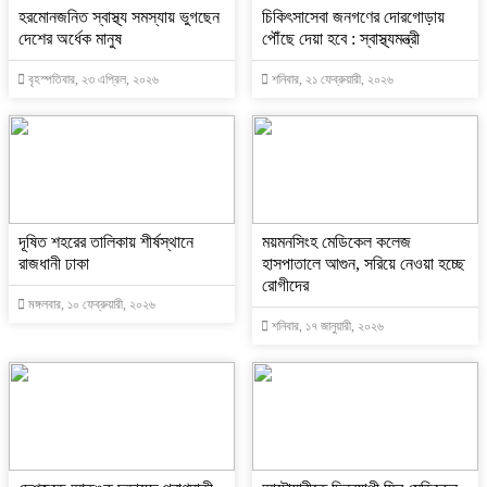
হরমোনজনিত স্বাস্থ্য সমস্যায় ভুগছেন
চিকিৎসাসেবা জনগণের দোরগোড়ায়
দেশের অর্ধেক মানুষ
পৌঁছে দেয়া হবে : স্বাস্থ্যমন্ত্রী
বৃহস্পতিবার, ২৩ এপ্রিল, ২০২৬
শনিবার, ২১ ফেব্রুয়ারী, ২০২৬
দূষিত শহরের তালিকায় শীর্ষস্থানে
ময়মনসিংহ মেডিকেল কলেজ
রাজধানী ঢাকা
হাসপাতালে আগুন, সরিয়ে নেওয়া হচ্ছে
রোগীদের
মঙ্গলবার, ১০ ফেব্রুয়ারী, ২০২৬
শনিবার, ১৭ জানুয়ারী, ২০২৬