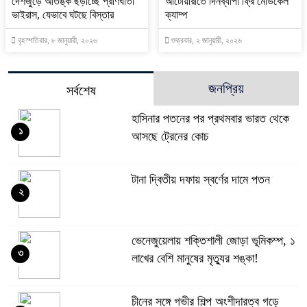
দেশজুড়ে আতঙ্ক ছড়াচ্ছে প্রাণঘাতী
আটোয়ারীতে দিনব্যাপী ফ্রি মেডিকেল
ভাইরাস, যেভাবে ঘটছে বিস্তার
ক্যাম্প
বৃহস্পতিবার, ৮ জানুয়ারী, ২০২৬
শুক্রবার, ২ জানুয়ারী, ২০২৬
জনপ্রিয়
সর্বশেষ
হাসিনার পতনের পর প্রথমবার ভারত থেকে
১
আসছে ট্রেনের কোচ
টানা দ্বিতীয় দফায় স্বর্ণের দামে পতন
২
ভেনেজুয়েলায় শক্তিশালী জোড়া ভূমিকম্প, ১
৩
লাখের বেশি মানুষের মৃত্যুর শঙ্কা!
চীনের সঙ্গে গভীর শিল্প অংশীদারত্ব গড়ে