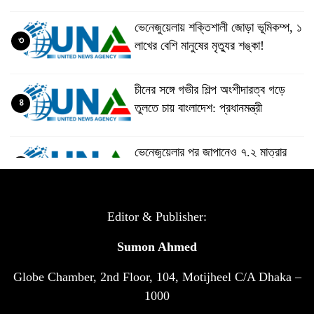
ভেনেজুয়েলায় শক্তিশালী জোড়া ভূমিকম্প, ১
৩
লাখের বেশি মানুষের মৃত্যুর শঙ্কা!
চীনের সঙ্গে গভীর শিল্প অংশীদারত্ব গড়ে
৪
তুলতে চায় বাংলাদেশ: প্রধানমন্ত্রী
ভেনেজুয়েলার পর জাপানেও ৭.২ মাত্রার
৫
শক্তিশালী ভূমিকম্প
টানা ৩ ম্যাচে গোল ভিনির, ইতিহাস বলছে
Editor & Publisher:
৬
বিশ্বকাপ জিতবে ব্রাজিল
Sumon Ahmed
Globe Chamber, 2nd Floor, 104, Motijheel C/A Dhaka –
সরকারি ৩শ কেজি বই বিক্রির অভিযোগ
৭
মাদ্রাসা সুপারের বিরুদ্ধে
1000