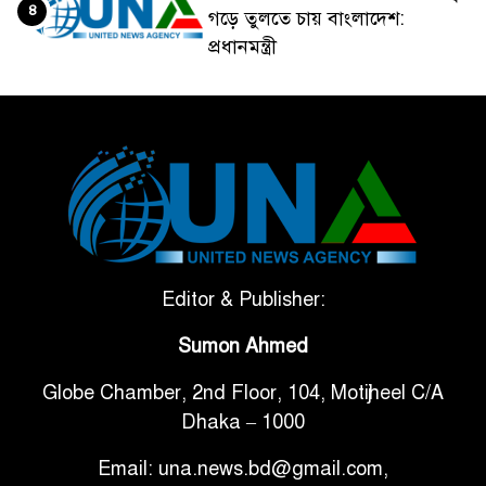
৪
গড়ে তুলতে চায় বাংলাদেশ:
প্রধানমন্ত্রী
ভেনেজুয়েলার পর জাপানেও ৭.২
৫
মাত্রার শক্তিশালী ভূমিকম্প
টানা ৩ ম্যাচে গোল ভিনির, ইতিহাস
৬
বলছে বিশ্বকাপ জিতবে ব্রাজিল
সরকারি ৩শ কেজি বই বিক্রির
Editor & Publisher:
৭
অভিযোগ মাদ্রাসা সুপারের বিরুদ্ধে
Sumon Ahmed
Globe Chamber, 2nd Floor, 104, Motijheel C/A
গাড়ি বিক্রির পর মালিকানা
৮
Dhaka – 1000
পরিবর্তনে কঠোর নির্দেশনা
Email: una.news.bd@gmail.com,