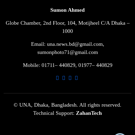
৬
বিশ্বকাপ জিতবে ব্রাজিল
Sumon Ahmed
Globe Chamber, 2nd Floor, 104, Motijheel C/A Dhaka –
সরকারি ৩শ কেজি বই বিক্রির অভিযোগ
৭
মাদ্রাসা সুপারের বিরুদ্ধে
1000
Email: una.news.bd@gmail.com,
গাড়ি বিক্রির পর মালিকানা পরিবর্তনে কঠোর
sumonphoto71@gmail.com
৮
নির্দেশনা
Mobile: 01711– 440829, 01977– 440829
আ.লীগ ও বিএনপির বিরুদ্ধে সমানভাবে
৯
লড়াই চালিয়ে যেতে হবে: নাহিদ
ঢাবিতে মাথায় কাঁঠাল পড়ে মালির মৃত্যু
© UNA, Dhaka, Bangladesh. All rights reserved.
১০
Technical Support:
ZahanTech