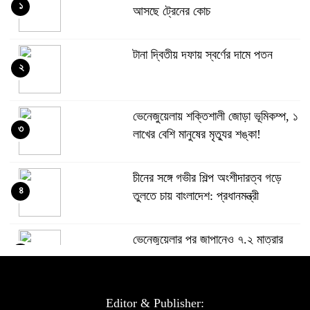
১
আসছে ট্রেনের কোচ
টানা দ্বিতীয় দফায় স্বর্ণের দামে পতন
২
ভেনেজুয়েলায় শক্তিশালী জোড়া ভূমিকম্প, ১
৩
লাখের বেশি মানুষের মৃত্যুর শঙ্কা!
চীনের সঙ্গে গভীর শিল্প অংশীদারত্ব গড়ে
৪
তুলতে চায় বাংলাদেশ: প্রধানমন্ত্রী
ভেনেজুয়েলার পর জাপানেও ৭.২ মাত্রার
৫
শক্তিশালী ভূমিকম্প
টানা ৩ ম্যাচে গোল ভিনির, ইতিহাস বলছে
Editor & Publisher: