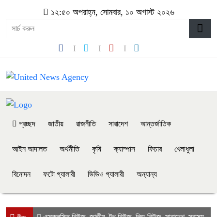
১২:৫০ অপরাহ্ন, সোমবার, ১০ অগাস্ট ২০২৬
প্রচ্ছদ
জাতীয়
রাজনীতি
সারাদেশ
আন্তর্জাতিক
আইন আদালত
অর্থনীতি
কৃষি
ক্যাম্পাস
ফিচার
খেলাধুলা
বিনোদন
ফটো গ্যালারী
ভিডিও গ্যালারী
অন্যান্য
এক্সক্লুসিভ নিউজ
জাতীয়
টপ নিউজ
লিড নিউজ
সারাদেশ
স্বাস্থ্য
,
,
,
,
,