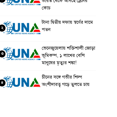
ভারত থেকে আসছে ট্রেনের
কোচ
টানা দ্বিতীয় দফায় স্বর্ণের দামে
২
পতন
ভেনেজুয়েলায় শক্তিশালী জোড়া
৩
ভূমিকম্প, ১ লাখের বেশি
মানুষের মৃত্যুর শঙ্কা!
চীনের সঙ্গে গভীর শিল্প
৪
অংশীদারত্ব গড়ে তুলতে চায়
বাংলাদেশ: প্রধানমন্ত্রী
ভেনেজুয়েলার পর জাপানেও
৫
৭.২ মাত্রার শক্তিশালী ভূমিকম্প