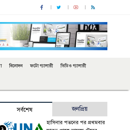
া
বিনোদন
ফটো গ্যালারী
ভিডিও গ্যালারী
জনপ্রিয়
সর্বশেষ
হাসিনার পতনের পর প্রথমবার
১