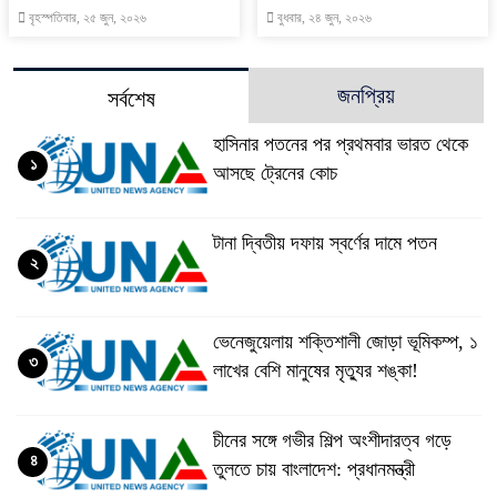
বৃহস্পতিবার, ২৫ জুন, ২০২৬
বুধবার, ২৪ জুন, ২০২৬
জনপ্রিয়
সর্বশেষ
হাসিনার পতনের পর প্রথমবার ভারত থেকে
১
আসছে ট্রেনের কোচ
টানা দ্বিতীয় দফায় স্বর্ণের দামে পতন
২
ভেনেজুয়েলায় শক্তিশালী জোড়া ভূমিকম্প, ১
৩
লাখের বেশি মানুষের মৃত্যুর শঙ্কা!
চীনের সঙ্গে গভীর শিল্প অংশীদারত্ব গড়ে
৪
তুলতে চায় বাংলাদেশ: প্রধানমন্ত্রী