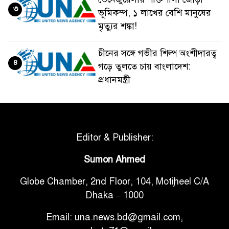
৩
ভূমিকম্প, ১ লাখের বেশি মানুষের
মৃত্যুর শঙ্কা!
চীনের সঙ্গে গভীর শিল্প অংশীদারত্ব
৪
গড়ে তুলতে চায় বাংলাদেশ:
প্রধানমন্ত্রী
ভেনেজুয়েলার পর জাপানেও ৭.২
৫
মাত্রার শক্তিশালী ভূমিকম্প
Editor & Publisher:
টানা ৩ ম্যাচে গোল ভিনির, ইতিহাস
Sumon Ahmed
৬
বলছে বিশ্বকাপ জিতবে ব্রাজিল
Globe Chamber, 2nd Floor, 104, Motijheel C/A
Dhaka – 1000
সরকারি ৩শ কেজি বই বিক্রির
৭
অভিযোগ মাদ্রাসা সুপারের বিরুদ্ধে
Email: una.news.bd@gmail.com,