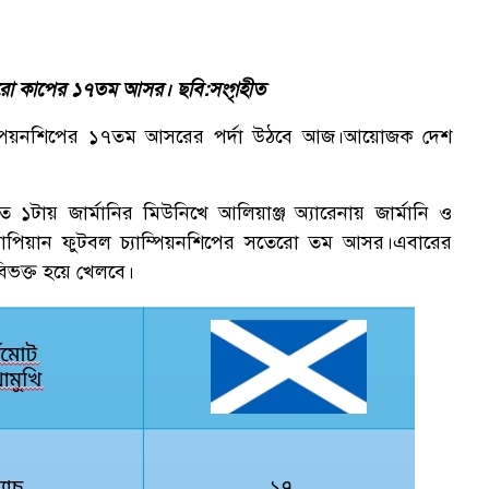
ঠছে ইউরো কাপের ১৭তম আসর। ছবি:সংগৃহীত
্পিয়নশিপের ১৭তম আসরের পর্দা উঠবে আজ।আয়োজক দেশ
১টায় জার্মানির মিউনিখে আলিয়াঞ্জ অ্যারেনায় জার্মানি ও
 ইউরোপিয়ান ফুটবল চ্যাম্পিয়নশিপের সতেরো তম আসর।এবারের
 বিভক্ত হয়ে খেলবে।