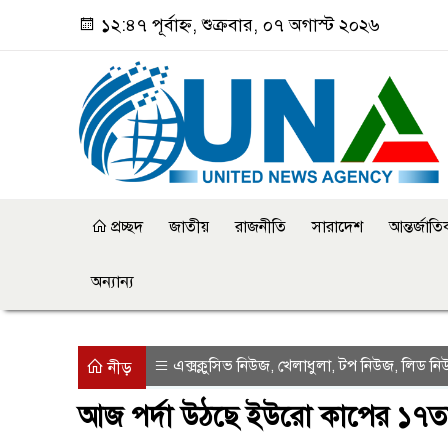
১২:৪৭ পূর্বাহ্ন, শুক্রবার, ০৭ অগাস্ট ২০২৬
প্রচ্ছদ
জাতীয়
রাজনীতি
সারাদেশ
আন্তর্জাত
অন্যান্য
এক্সক্লুসিভ নিউজ
খেলাধুলা
টপ নিউজ
লিড নি
,
,
,
নীড়
আজ পর্দা উঠছে ইউরো কাপের ১৭