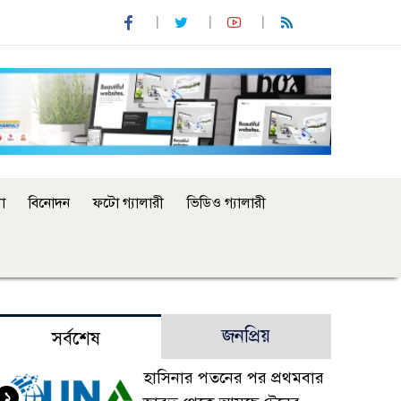
া
বিনোদন
ফটো গ্যালারী
ভিডিও গ্যালারী
জনপ্রিয়
সর্বশেষ
হাসিনার পতনের পর প্রথমবার
১