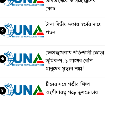
ভারত থেকে আসছে ট্রেনের
কোচ
টানা দ্বিতীয় দফায় স্বর্ণের দামে
২
পতন
ভেনেজুয়েলায় শক্তিশালী জোড়া
৩
ভূমিকম্প, ১ লাখের বেশি
মানুষের মৃত্যুর শঙ্কা!
চীনের সঙ্গে গভীর শিল্প
৪
অংশীদারত্ব গড়ে তুলতে চায়
বাংলাদেশ: প্রধানমন্ত্রী
ভেনেজুয়েলার পর জাপানেও
৫
৭.২ মাত্রার শক্তিশালী ভূমিকম্প