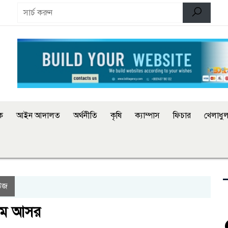
িক
আইন আদালত
অর্থনীতি
কৃষি
ক্যাম্পাস
ফিচার
খেলাধুল
উজ
তম আসর