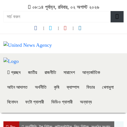
০৮:১৪ পূর্বাহ্ন, রবিবার, ০২ অগাস্ট ২০২৬
প্রচ্ছদ
জাতীয়
রাজনীতি
সারাদেশ
আন্তর্জাতিক
আইন আদালত
অর্থনীতি
কৃষি
ক্যাম্পাস
ফিচার
খেলাধুলা
বিনোদন
ফটো গ্যালারী
ভিডিও গ্যালারী
অন্যান্য
অর্থনীতি
টপ নিউজ
লাইফস্টাইল
লিড নিউজ
সংগঠন সংবাদ
,
,
,
,