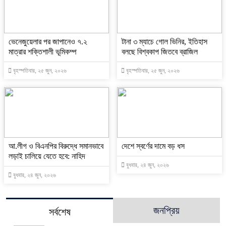
ভেনেজুয়েলার পর জাপানেও ৭.২
টানা ৩ ম্যাচে গোল ভিনির, ইতিহাস
মাত্রার শক্তিশালী ভূমিকম্প
বলছে বিশ্বকাপ জিতবে ব্রাজিল
বৃহস্পতিবার, ২৫ জুন, ২০২৬
বৃহস্পতিবার, ২৫ জুন, ২০২৬
আ.লীগ ও বিএনপির বিরুদ্ধে সমানভাবে
দেশে স্বর্ণের দামে বড় ধস
লড়াই চালিয়ে যেতে হবে: নাহিদ
বুধবার, ২৪ জুন, ২০২৬
বুধবার, ২৪ জুন, ২০২৬
জনপ্রিয়
সর্বশেষ