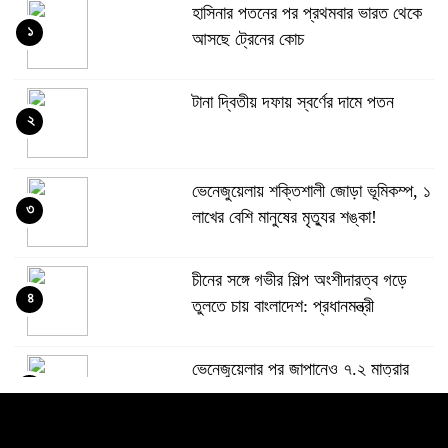
হাসিনার পতনের পর প্রথমবার ভারত থেকে
১
আসছে ট্রেনের কোচ
টানা দ্বিতীয় দফায় স্বর্ণের দামে পতন
২
ভেনেজুয়েলায় শক্তিশালী জোড়া ভূমিকম্প, ১
৩
লাখের বেশি মানুষের মৃত্যুর শঙ্কা!
চীনের সঙ্গে গভীর শিল্প অংশীদারত্ব গড়ে
৪
তুলতে চায় বাংলাদেশ: প্রধানমন্ত্রী
ভেনেজুয়েলার পর জাপানেও ৭.২ মাত্রার
৫
শক্তিশালী ভূমিকম্প