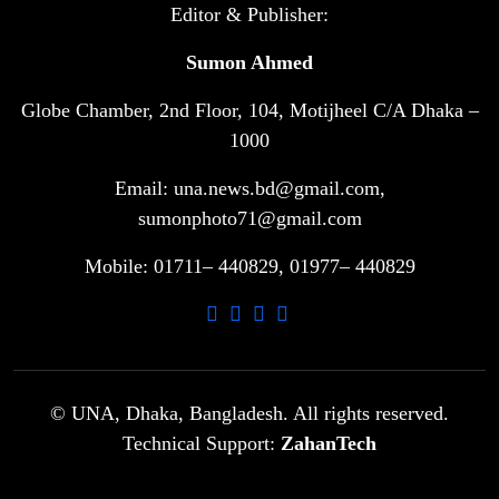
টানা ৩ ম্যাচে গোল ভিনির, ইতিহাস বলছে
Editor & Publisher:
৬
বিশ্বকাপ জিতবে ব্রাজিল
Sumon Ahmed
Globe Chamber, 2nd Floor, 104, Motijheel C/A Dhaka –
সরকারি ৩শ কেজি বই বিক্রির অভিযোগ
৭
মাদ্রাসা সুপারের বিরুদ্ধে
1000
Email: una.news.bd@gmail.com,
গাড়ি বিক্রির পর মালিকানা পরিবর্তনে কঠোর
sumonphoto71@gmail.com
৮
নির্দেশনা
Mobile: 01711– 440829, 01977– 440829
আ.লীগ ও বিএনপির বিরুদ্ধে সমানভাবে
৯
লড়াই চালিয়ে যেতে হবে: নাহিদ
ঢাবিতে মাথায় কাঁঠাল পড়ে মালির মৃত্যু
© UNA, Dhaka, Bangladesh. All rights reserved.
১০
Technical Support:
ZahanTech