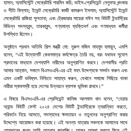
হাসান; অ্যাসিস্টেন্ট সেক্রেটারি শারমিন কচি; ভাইস-প্রেসিডেন্ট নেলুফার খন্দকার
ও গীতি বিল্লাহ; ইভেন্ট সেক্রেটারি কাজী কামরুল ইসলাম; অ্যাসিস্টেন্ট ইভেন্ট
সেক্রেটারি রাজিয়া সুলতানা; এবং ট্রেজারার সায়েরা মঈন সহ বিউটি ইন্ডাস্ট্রির
বিভিন্ন সদস্যবৃন্দ, তারকাবৃন্দ, গণ্যমান্য ব্যক্তিবর্গ এবং গণমাধ্যম কর্মীরা
উপস্থিত ছিলেন।
অনুষ্ঠানে প্রধান অতিথি শিল্প মন্ত্রী মো: নুরুল মজিদ মাহমুদ হুমায়ুন, এমপি
বলেন, “এই উদ্যোগটি কেবলমাত্র কর্মক্ষেত্র তৈরি নয়, বরং যথাযথ সুযোগ
প্রদানের মাধ্যমে দেশব্যাপি নারীদের অনুপ্রাণিত করবে। দেশবাসীর প্রতি
আমার আহ্বান, সকলে বিএসওএবি-এর এই মহৎ উদ্দেশ্যকে সমর্থন করুন এবং
এমন একটি ভবিষ্যৎ নিশ্চিতে সাহায্য করুন, যেখানে সমাজে পিছিয়ে থাকা
নারীরা স্বাবলম্বী হয়ে দেশের উন্নয়নে ব্যাপক ভূমিকা রাখবে।”
এ বিষয়ে বিএসওএবি-এর প্রেসিডেন্ট কানিজ আলমাস খান বলেন, “হেয়ার
অ্যান্ড বিউটি ফেস্ট ২০২৪ দেশের বিউটি ইন্ডাস্ট্রিকে ত্বরান্বিত করতে,
পরিবর্তন নিয়ে আসতে, সদস্যদের ক্ষমতায়ন ও নতুনদের অনুপ্রাণিত করার
উদ্দেশ্যে আয়োজন করা হয়েছে। এই অনন্য যাত্রায় সকলকে আমাদের সাথে
যোগদানের জন্য আমি আহ্বান জানাচ্ছি। আসুন আমরা সকলে মিলে এই