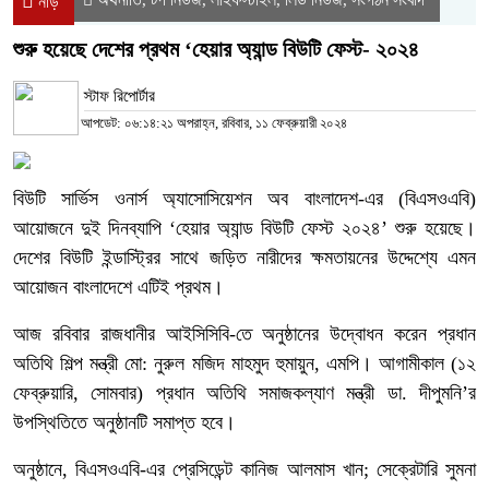
নীড়
শুরু হয়েছে দেশের প্রথম ‘হেয়ার অ্যান্ড বিউটি ফেস্ট- ২০২৪
স্টাফ রিপোর্টার
আপডেট: ০৬:১৪:২১ অপরাহ্ন, রবিবার, ১১ ফেব্রুয়ারী ২০২৪
বিউটি সার্ভিস ওনার্স অ্যাসোসিয়েশন অব বাংলাদেশ-এর (বিএসওএবি)
আয়োজনে দুই দিনব্যাপি ‘হেয়ার অ্যান্ড বিউটি ফেস্ট ২০২৪’ শুরু হয়েছে।
দেশের বিউটি ইন্ডাস্ট্রির সাথে জড়িত নারীদের ক্ষমতায়নের উদ্দেশ্যে এমন
আয়োজন বাংলাদেশে এটিই প্রথম।
আজ রবিবার রাজধানীর আইসিসিবি-তে অনুষ্ঠানের উদ্বোধন করেন প্রধান
অতিথি শিল্প মন্ত্রী মো: নুরুল মজিদ মাহমুদ হুমায়ুন, এমপি। আগামীকাল (১২
ফেব্রুয়ারি, সোমবার) প্রধান অতিথি সমাজকল্যাণ মন্ত্রী ডা. দীপুমনি’র
উপস্থিতিতে অনুষ্ঠানটি সমাপ্ত হবে।
অনুষ্ঠানে, বিএসওএবি-এর প্রেসিডেন্ট কানিজ আলমাস খান; সেক্রেটারি সুমনা